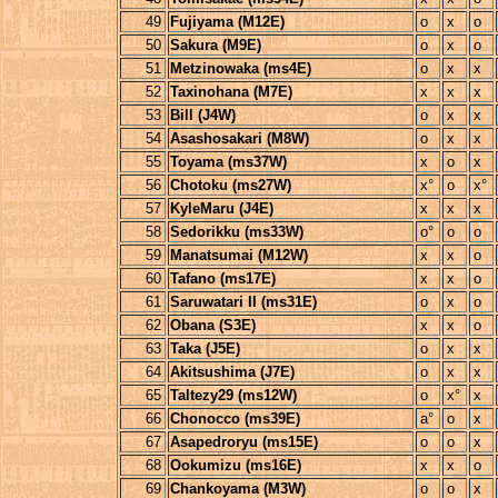
49
Fujiyama (M12E)
o
x
o
50
Sakura (M9E)
o
x
o
51
Metzinowaka (ms4E)
o
x
x
52
Taxinohana (M7E)
x
x
x
53
Bill (J4W)
o
x
x
54
Asashosakari (M8W)
o
x
x
55
Toyama (ms37W)
x
o
x
56
Chotoku (ms27W)
x°
o
x°
57
KyleMaru (J4E)
x
x
x
58
Sedorikku (ms33W)
o°
o
o
59
Manatsumai (M12W)
x
x
o
60
Tafano (ms17E)
x
x
o
61
Saruwatari II (ms31E)
o
x
o
62
Obana (S3E)
x
x
o
63
Taka (J5E)
o
x
x
64
Akitsushima (J7E)
o
x
x
65
Taltezy29 (ms12W)
o
x°
x
66
Chonocco (ms39E)
a°
o
x
67
Asapedroryu (ms15E)
o
o
x
68
Ookumizu (ms16E)
x
x
o
69
Chankoyama (M3W)
o
o
x