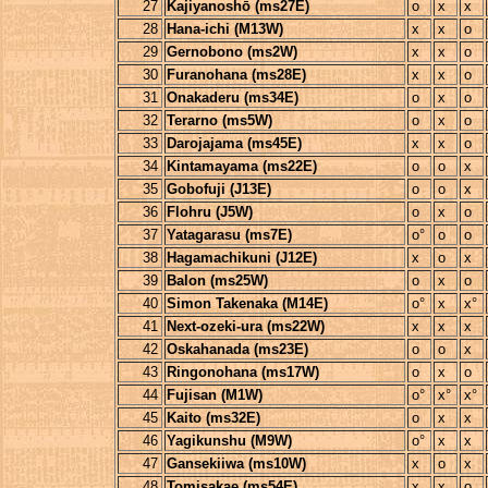
27
Kajiyanoshō (ms27E)
o
x
x
28
Hana-ichi (M13W)
x
x
o
29
Gernobono (ms2W)
x
x
o
30
Furanohana (ms28E)
x
x
o
31
Onakaderu (ms34E)
o
x
o
32
Terarno (ms5W)
o
x
o
33
Darojajama (ms45E)
x
x
o
34
Kintamayama (ms22E)
o
o
x
35
Gobofuji (J13E)
o
o
x
36
Flohru (J5W)
o
x
o
37
Yatagarasu (ms7E)
o°
o
o
38
Hagamachikuni (J12E)
x
o
x
39
Balon (ms25W)
o
x
o
40
Simon Takenaka (M14E)
o°
x
x°
41
Next-ozeki-ura (ms22W)
x
x
x
42
Oskahanada (ms23E)
o
o
x
43
Ringonohana (ms17W)
o
x
o
44
Fujisan (M1W)
o°
x°
x°
45
Kaito (ms32E)
o
x
x
46
Yagikunshu (M9W)
o°
x
x
47
Gansekiiwa (ms10W)
x
o
x
48
Tomisakae (ms54E)
x
x
o