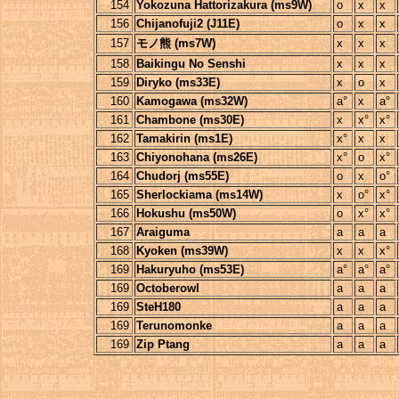
154
Yokozuna Hattorizakura (ms9W)
o
x
x
156
Chijanofuji2 (J11E)
o
x
x
157
モノ熊 (ms7W)
x
x
x
158
Baikingu No Senshi
x
x
x
159
Diryko (ms33E)
x
o
x
160
Kamogawa (ms32W)
a°
x
a°
161
Chambone (ms30E)
x
x°
x°
162
Tamakirin (ms1E)
x°
x
x
163
Chiyonohana (ms26E)
x°
o
x°
164
Chudorj (ms55E)
o
x
o°
165
Sherlockiama (ms14W)
x
o°
x°
166
Hokushu (ms50W)
o
x°
x°
167
Araiguma
a
a
a
168
Kyoken (ms39W)
x
x
x°
169
Hakuryuho (ms53E)
a°
a°
a°
169
Octoberowl
a
a
a
169
SteH180
a
a
a
169
Terunomonke
a
a
a
169
Zip Ptang
a
a
a