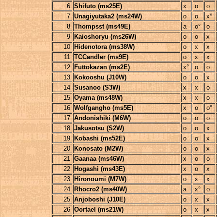
6
Shifuto (ms25E)
x
o
o
7
Unagiyutaka2 (ms24W)
o
o
x°
8
Thompsst (ms49E)
a
o°
o
9
Kaioshoryu (ms26W)
o
o
x
10
Hidenotora (ms38W)
o
x
x
11
TCCandler (ms9E)
o
x
x
12
Futtokazan (ms2E)
x°
o
o
13
Kokooshu (J10W)
o
o
x
14
Susanoo (S3W)
x
x
o
15
Oyama (ms48W)
x
x
o
16
Wolfgangho (ms5E)
x
o
o°
17
Andonishiki (M6W)
o
o
o
18
Jakusotsu (S2W)
o
o
x
19
Kobashi (ms52E)
o
o
x
20
Konosato (M2W)
o
o
x
21
Gaanaa (ms46W)
x
o
o
22
Hogashi (ms43E)
x
o
x
23
Hironoumi (M7W)
o
x
x
24
Rhocro2 (ms40W)
a
x°
o
25
Anjoboshi (J10E)
o
x
x
26
Oortael (ms21W)
o
x
x