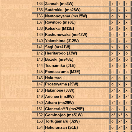
134
Zannah (ms3W)
x
x
x
135
Sutārokku (ms28W)
o
x
x
136
Nantonoyama (ms15W)
o
x
x
137
Rowitoro (ms8E)
x
x
x
138
Ketsukai (M11E)
x
x
x
139
Kashunowaka (ms42W)
o
x
x
140
Yokoshima (J12W)
o
x
x
141
Sagi (ms41W)
x
x
o
142
Herritarooo (J3W)
x
x
o
143
Bozeki (ms48E)
x°
x
o
144
Tsunamiko (J1E)
x
o
x
145
Pandaazuma (M3E)
o
x
x
146
Hokutaro
a
a
a
147
Prostoyama (J9W)
o
x
x
148
Hakunose (J8W)
x°
x
x
149
Arienee (ms8W)
x
x
x°
150
Aihara (ms29W)
x°
x
x
151
GiancarloYR (ms29E)
o
x
x
152
Gominojoō (ms51W)
o°
x°
o
153
Tortugamaru (J2W)
o
x°
x
154
Hokuranzan (S1E)
o
x°
x