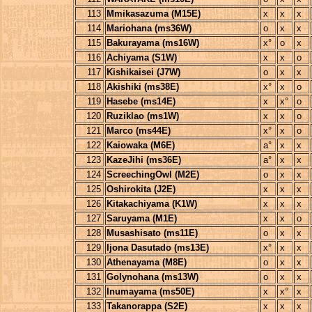
113
Mmikasazuma (M15E)
x
x
x
114
Mariohana (ms36W)
o
x
x
115
Bakurayama (ms16W)
x°
o
x
116
Achiyama (S1W)
x
x
o
117
Kishikaisei (J7W)
o
x
x
118
Akishiki (ms38E)
x°
x
o
119
Hasebe (ms14E)
x
x°
o
120
Ruziklao (ms1W)
x
x
o
121
Marco (ms44E)
x°
x
o
122
Kaiowaka (M6E)
a°
x
x
123
KazeJihi (ms36E)
a°
x
x
124
ScreechingOwl (M2E)
o
x
x
125
Oshirokita (J2E)
x
x
x
126
Kitakachiyama (K1W)
x
x
x
127
Saruyama (M1E)
x
x
o
128
Musashisato (ms11E)
o
x
x
129
Ijona Dasutado (ms13E)
x°
x
x
130
Athenayama (M8E)
o
x
x
131
Golynohana (ms13W)
o
x
x
132
Inumayama (ms50E)
x
x°
x
133
Takanorappa (S2E)
x
x
x