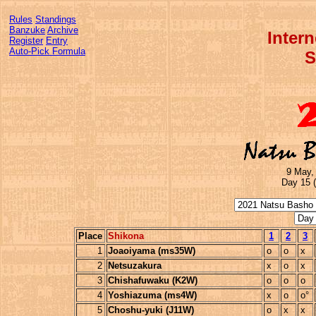
Rules
Standings
Banzuke
Archive
Inter
Register
Entry
Auto-Pick Formula
S
9 May,
Day 15 
Place
Shikona
1
2
3
1
Joaoiyama (ms35W)
o
o
x
2
Netsuzakura
x
o
x
3
Chishafuwaku (K2W)
o
o
o
4
Yoshiazuma (ms4W)
x
o
o°
5
Choshu-yuki (J11W)
o
x
x