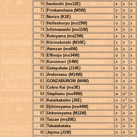
70
Iwokoshi (ms12E)
x
x
x
71
Frinkanohana (M5W)
x
x
o
72
Norizo (K1E)
x
o
x
73
Holleshoryu (ms19W)
o
o
x
74
Ichimawashi (ms11W)
x
x
x
75
Kutoyama (ms23W)
x
x
x
76
Kōrinokoishi (M10E)
x
x
x
77
Atenzan (ms6W)
o
x
x
78
Effinojo (ms34W)
o
x
x
79
Kuroimori (S4W)
x
x
x
80
Getayukata (J14E)
o
x
x
81
Andoreasu (M14W)
o
x
x
81
GONZABUROW (M4W)
o
x
x
83
Cobra Kai (ms3E)
x
o
o
84
Stephanu (ms49W)
a
o°
o
85
Kaiaikakaiko (J6E)
o
x°
o
86
Djihinoyama (ms44W)
a
o°
x
87
Unkonoyama (M11W)
x
x
o
88
Taizan (ms20E)
x
x
o
89
Takatakataka
o
o
x
90
Jejima (J1W)
o
o
x