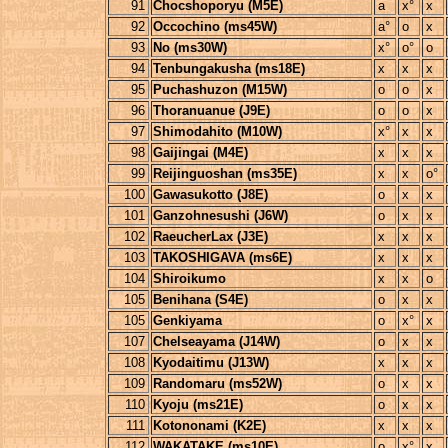
91
Chocshoporyu (M5E)
a
x°
x
92
Occochino (ms45W)
a°
o
x
93
No (ms30W)
x°
o°
o
94
Tenbungakusha (ms18E)
x
x
x
95
Puchashuzon (M15W)
o
o
x
96
Thoranuanue (J9E)
o
o
x
97
Shimodahito (M10W)
x°
x
x
98
Gaijingai (M4E)
x
x
x
99
Reijinguoshan (ms35E)
x
x
o°
100
Gawasukotto (J8E)
o
x
x
101
Ganzohnesushi (J6W)
o
x
x
102
RaeucherLax (J3E)
x
x
x
103
TAKOSHIGAVA (ms6E)
x
x
x
104
Shiroikumo
x
x
o
105
Benihana (S4E)
o
x
x
105
Genkiyama
o
x°
x
107
Chelseayama (J14W)
o
x
x
108
Kyodaitimu (J13W)
x
x
x
109
Randomaru (ms52W)
o
x
x
110
Kyoju (ms21E)
o
x
x
111
Kotononami (K2E)
x
x
x
112
WAKATAKE (ms10E)
o
x°
x