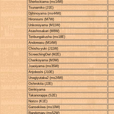
Sherlockiama (ms14W)
Tsunamiko (J1E)
Djihinoyama (ms44W)
Hironoumi (M7W)
Unkonoyama (M11W)
Asashosakari (M8W)
Tenbungakusha (ms18E)
Andoreasu (M14W)
Choshu-yuki (J11W)
ScreechingOwl (M2E)
Chankoyama (M3W)
Joaoiyama (ms35W)
Anjoboshi (J10E)
Unagiyutaka2 (ms24W)
Oshirokita (J2E)
Genkiyama
Takanorappa (S2E)
Norizo (K1E)
Gansekiiwa (ms10W)
Randomaru (ms52W)