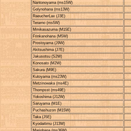
Nantonoyama (ms15W)
Golynohana (ms13W)
RaeucherLax (J3E)
Terarno (ms5W)
Mmikasazuma (M15E)
Frinkanohana (M5W)
Prostoyama (J9W)
Akitsushima (J7E)
Jakusotsu (S2W)
Konosato (M2W)
Sakura (M9E)
Kutoyama (ms23W)
Metzinowaka (ms4E)
Thompsst (ms49E)
Yokoshima (J12W)
Saruyama (M1E)
Puchashuzon (M15W)
Taka (J5E)
Kyodaitimu (J13W)
Mariohana (ms36W)