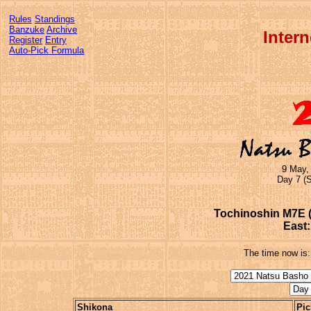
Rules
Standings
Banzuke
Archive
Inter
Register
Entry
Auto-Pick Formula
9 May,
Day 7 (S
Tochinoshin M7E (2
East:
The time now is
Shikona
Pic