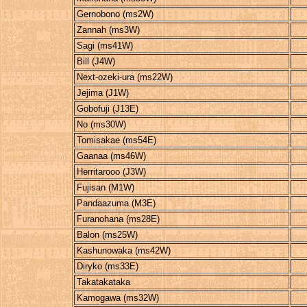
Gernobono (ms2W)
Zannah (ms3W)
Sagi (ms41W)
Bill (J4W)
Next-ozeki-ura (ms22W)
Jejima (J1W)
Gobofuji (J13E)
No (ms30W)
Tomisakae (ms54E)
Gaanaa (ms46W)
Herritarooo (J3W)
Fujisan (M1W)
Pandaazuma (M3E)
Furanohana (ms28E)
Balon (ms25W)
Kashunowaka (ms42W)
Diryko (ms33E)
Takatakataka
Kamogawa (ms32W)