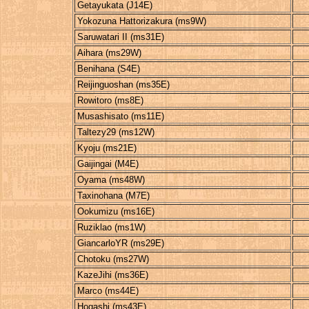
Getayukata (J14E)
Yokozuna Hattorizakura (ms9W)
Saruwatari II (ms31E)
Aihara (ms29W)
Benihana (S4E)
Reijinguoshan (ms35E)
Rowitoro (ms8E)
Musashisato (ms11E)
Taltezy29 (ms12W)
Kyoju (ms21E)
Gaijingai (M4E)
Oyama (ms48W)
Taxinohana (M7E)
Ookumizu (ms16E)
Ruziklao (ms1W)
GiancarloYR (ms29E)
Chotoku (ms27W)
KazeJihi (ms36E)
Marco (ms44E)
Hogashi (ms43E)