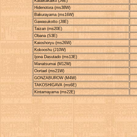
Kaiaikakaiko (J6E)
Hidenotora (ms38W)
Bakurayama (ms16W)
Gawasukotto (J8E)
Taizan (ms20E)
Obana (S3E)
Kaioshoryu (ms26W)
Kokooshu (J10W)
Ijona Dasutado (ms13E)
Manatsumai (M12W)
Oortael (ms21W)
GONZABUROW (M4W)
TAKOSHIGAVA (ms6E)
Kintamayama (ms22E)