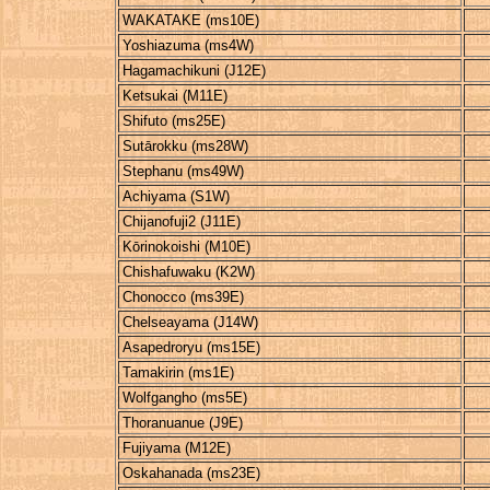
WAKATAKE (ms10E)
Yoshiazuma (ms4W)
Hagamachikuni (J12E)
Ketsukai (M11E)
Shifuto (ms25E)
Sutārokku (ms28W)
Stephanu (ms49W)
Achiyama (S1W)
Chijanofuji2 (J11E)
Kōrinokoishi (M10E)
Chishafuwaku (K2W)
Chonocco (ms39E)
Chelseayama (J14W)
Asapedroryu (ms15E)
Tamakirin (ms1E)
Wolfgangho (ms5E)
Thoranuanue (J9E)
Fujiyama (M12E)
Oskahanada (ms23E)