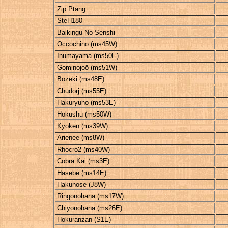
Zip Ptang
SteH180
Baikingu No Senshi
Occochino (ms45W)
Inumayama (ms50E)
Gominojoō (ms51W)
Bozeki (ms48E)
Chudorj (ms55E)
Hakuryuho (ms53E)
Hokushu (ms50W)
Kyoken (ms39W)
Arienee (ms8W)
Rhocro2 (ms40W)
Cobra Kai (ms3E)
Hasebe (ms14E)
Hakunose (J8W)
Ringonohana (ms17W)
Chiyonohana (ms26E)
Hokuranzan (S1E)