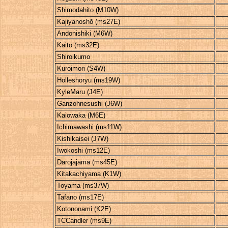
Shimodahito (M10W)
Kajiyanoshō (ms27E)
Andonishiki (M6W)
Kaito (ms32E)
Shiroikumo
Kuroimori (S4W)
Holleshoryu (ms19W)
KyleMaru (J4E)
Ganzohnesushi (J6W)
Kaiowaka (M6E)
Ichimawashi (ms11W)
Kishikaisei (J7W)
Iwokoshi (ms12E)
Darojajama (ms45E)
Kitakachiyama (K1W)
Toyama (ms37W)
Tafano (ms17E)
Kotononami (K2E)
TCCandler (ms9E)