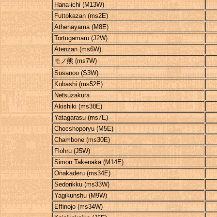
Hana-ichi (M13W)
Futtokazan (ms2E)
Athenayama (M8E)
Tortugamaru (J2W)
Atenzan (ms6W)
モノ熊 (ms7W)
Susanoo (S3W)
Kobashi (ms52E)
Netsuzakura
Akishiki (ms38E)
Yatagarasu (ms7E)
Chocshoporyu (M5E)
Chambone (ms30E)
Flohru (J5W)
Simon Takenaka (M14E)
Onakaderu (ms34E)
Sedorikku (ms33W)
Yagikunshu (M9W)
Effinojo (ms34W)