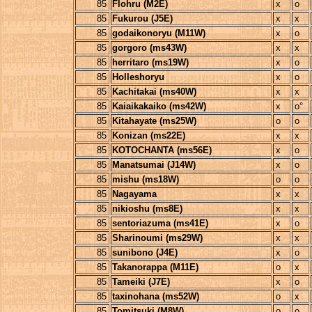
85
Flohru (M2E)
x
o
85
Fukurou (J5E)
x
x
85
godaikonoryu (M11W)
x
o
85
gorgoro (ms43W)
x
x
85
herritaro (ms19W)
x
o
85
Holleshoryu
x
o
85
Kachitakai (ms40W)
x
x
85
Kaiaikakaiko (ms42W)
x
o°
85
Kitahayate (ms25W)
o
o
85
Konizan (ms22E)
x
x
85
KOTOCHANTA (ms56E)
x
o
85
Manatsumai (J14W)
x
o
85
mishu (ms18W)
o
o
85
Nagayama
x
x
85
nikioshu (ms8E)
x
x
85
sentoriazuma (ms41E)
x
o
85
Sharinoumi (ms29W)
x
x
85
sunibono (J4E)
x
o
85
Takanorappa (M11E)
o
x
85
Tameiki (J7E)
x
o
85
taxinohana (ms52W)
o
x
85
Tomitsuki (M8W)
o
o