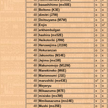
48
basashihime (ms50E)
o
x
48
Boltono (K3E)
x
o
48
dimitri (J7W)
o
o
48
Doitsuyama (M7W)
o
o
48
Enjin
x
o°
48
erkhembulgan
o
x
48
hashira (ms52E)
o
o
48
Heikotoriki (J9W)
o
o
48
Heruwejima (J11W)
o
o
48
Hokuranzan
o
x
48
Jakusotsu (M14E)
o
x
48
Jejima (ms1W)
x
x
48
Makunomojo (M12W)
x
o
48
Manekineko (M6E)
o
x°
48
Marionoumi (J1E)
o
x
48
marushiki (ms43E)
o°
x
48
Meyeryu
x
o
48
Mikaazuma (M7E)
x
x
48
misisko (ms3W)
x
x
48
Mmikasazuma (ms14E)
x
x
48
Mushi (ms35E)
o
o