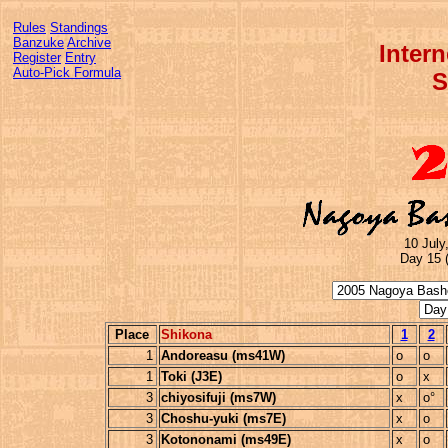
Rules
Standings
Banzuke
Archive
Inter
Register
Entry
Auto-Pick Formula
S
10 July
Day 15 (
Place
Shikona
1
2
1
Andoreasu (ms41W)
o
o
1
Toki (J3E)
o
x
3
chiyosifuji (ms7W)
x
o°
3
Choshu-yuki (ms7E)
x
o
3
Kotononami (ms49E)
x
o