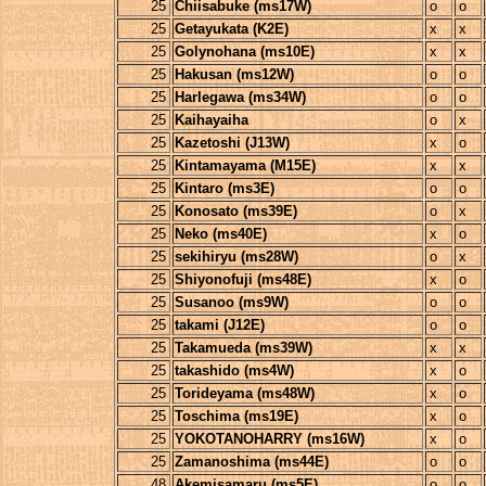
25
Chiisabuke (ms17W)
o
o
25
Getayukata (K2E)
x
x
25
Golynohana (ms10E)
x
x
25
Hakusan (ms12W)
o
o
25
Harlegawa (ms34W)
o
o
25
Kaihayaiha
o
x
25
Kazetoshi (J13W)
x
o
25
Kintamayama (M15E)
x
x
25
Kintaro (ms3E)
o
o
25
Konosato (ms39E)
o
x
25
Neko (ms40E)
x
o
25
sekihiryu (ms28W)
o
x
25
Shiyonofuji (ms48E)
x
o
25
Susanoo (ms9W)
o
o
25
takami (J12E)
o
o
25
Takamueda (ms39W)
x
x
25
takashido (ms4W)
x
o
25
Torideyama (ms48W)
x
o
25
Toschima (ms19E)
x
o
25
YOKOTANOHARRY (ms16W)
x
o
25
Zamanoshima (ms44E)
o
o
48
Akemisamaru (ms5E)
o
o