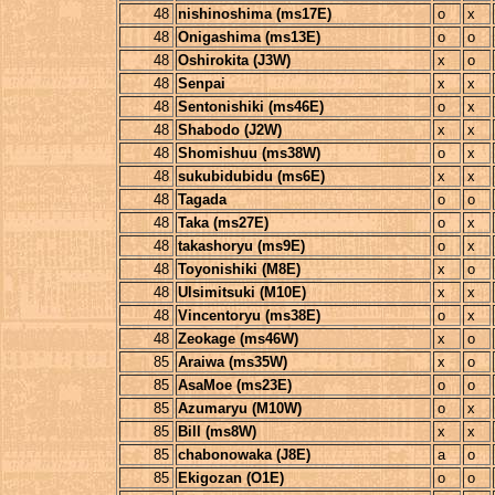
48
nishinoshima (ms17E)
o
x
48
Onigashima (ms13E)
o
o
48
Oshirokita (J3W)
x
o
48
Senpai
x
x
48
Sentonishiki (ms46E)
o
x
48
Shabodo (J2W)
x
x
48
Shomishuu (ms38W)
o
x
48
sukubidubidu (ms6E)
x
x
48
Tagada
o
o
48
Taka (ms27E)
o
x
48
takashoryu (ms9E)
o
x
48
Toyonishiki (M8E)
x
o
48
Ulsimitsuki (M10E)
x
x
48
Vincentoryu (ms38E)
o
x
48
Zeokage (ms46W)
x
o
85
Araiwa (ms35W)
x
o
85
AsaMoe (ms23E)
o
o
85
Azumaryu (M10W)
o
x
85
Bill (ms8W)
x
x
85
chabonowaka (J8E)
a
o
85
Ekigozan (O1E)
o
o