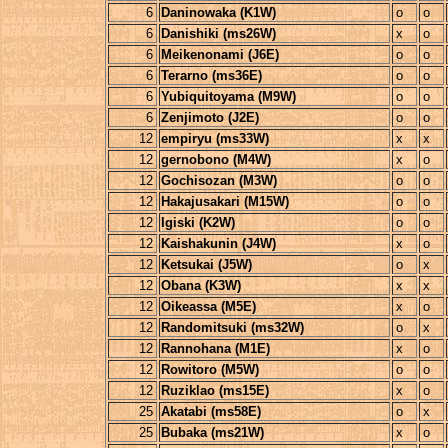
6
Daninowaka (K1W)
o
o
6
Danishiki (ms26W)
x
o
6
Meikenonami (J6E)
o
o
6
Terarno (ms36E)
o
o
6
Yubiquitoyama (M9W)
o
o
6
Zenjimoto (J2E)
o
o
12
empiryu (ms33W)
x
x
12
gernobono (M4W)
x
o
12
Gochisozan (M3W)
o
o
12
Hakajusakari (M15W)
o
o
12
Igiski (K2W)
o
o
12
Kaishakunin (J4W)
x
o
12
Ketsukai (J5W)
o
x
12
Obana (K3W)
x
x
12
Oikeassa (M5E)
x
o
12
Randomitsuki (ms32W)
o
x
12
Rannohana (M1E)
x
o
12
Rowitoro (M5W)
o
o
12
Ruziklao (ms15E)
x
o
25
Akatabi (ms58E)
o
x
25
Bubaka (ms21W)
x
o