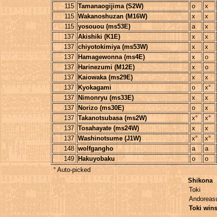
115
Tamanaogijima (S2W)
o
x
115
Wakanoshuzan (M16W)
x
x
115
yosouou (ms53E)
a
x
137
Akishiki (K1E)
x
x
137
chiyotokimiya (ms53W)
x
x
137
Hamagewonna (ms4E)
x
o
137
Harinezumi (M12E)
x
o
137
Kaiowaka (ms29E)
x
x
137
Kyokagami
o
x°
137
Nimonryu (ms33E)
x
x
137
Norizo (ms30E)
o
x
137
Takanotsubasa (ms2W)
x°
x°
137
Tosahayate (ms24W)
x
x
137
Washinotsume (J1W)
x°
x°
148
wolfgangho
a
a
149
Hakuyobaku
o
o
° Auto-picked
Shikona
Toki
Andoreas
Toki win