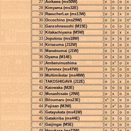
27
Aoikawa (ms50W)
x
o
o
x
28
Kimyama (ms32E)
x
o
o
o
29
RaeucherLax (ms13W)
o
x
x
o
30
Occochino (ms29W)
o
o
o
o°
31
Ganzohnesushi (M15E)
x
o
o
o
32
Kitakachiyama (M5W)
o
o
x
x
33
Joputosu (ms18W)
o
x
o
o
34
Kiriazuma (J12W)
o
x
o
x
35
Manatsumai (J1W)
o
x
o
o
36
Oyama (M14E)
o
x
o
o
37
Amberuinushima
o
x°
o
x
38
Tyerenex (ms47W)
o
o
o
o
39
Multimikstar (ms48W)
o
o
o
o
40
TAKOSHIGAVA (J12E)
o
o
x
o
41
Kaiowaka (M2E)
o
o
o
o
42
Musashisato (J9W)
o
x
o
o
43
Biloumaru (ms23E)
x°
x
o
o
44
Fujisan (M3W)
o
x°
o
o
45
Getayukata (ms41W)
o
x
o
o
46
Gatakiriba (ms44E)
o
x
o
o
47
Gaijingai (M5E)
o
x
o
o
48
Hazukaze (ms23W)
o
x
o
o