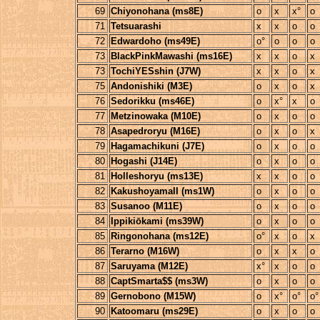
69
Chiyonohana (ms8E)
o
x
x°
o
71
Tetsuarashi
x
x
o
o
72
Edwardoho (ms49E)
o°
o
o
o
73
BlackPinkMawashi (ms16E)
x
x
o
x
73
TochiYESshin (J7W)
x
x
o
x
75
Andonishiki (M3E)
o
x
o
x
76
Sedorikku (ms46E)
o
x°
x
o
77
Metzinowaka (M10E)
o
x
o
o
78
Asapedroryu (M16E)
o
x
o
x
79
Hagamachikuni (J7E)
o
x
o
o
80
Hogashi (J14E)
o
x
o
o
81
Holleshoryu (ms13E)
x
x
o
o
82
KakushoyamaII (ms1W)
o
x
o
o
83
Susanoo (M11E)
o
x
o
o
84
Ippikiōkami (ms39W)
o
x
o
o
85
Ringonohana (ms12E)
o°
x
o
x
86
Terarno (M16W)
o
x
x
o
87
Saruyama (M12E)
x°
x
o
o
88
CaptSmarta$$ (ms3W)
o
x
o
o
89
Gernobono (M15W)
o
x°
o°
o°
90
Katoomaru (ms29E)
o
x
o
o