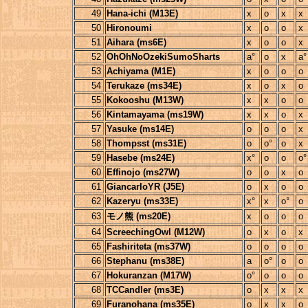
49
Hana-ichi (M13E)
x
o
x
x
50
Hironoumi
x
o
o
x
51
Aihara (ms6E)
x
o
o
x
52
OhOhNoOzekiSumoSharts
a°
o
x
a°
53
Achiyama (M1E)
x
o
o
o
54
Terukaze (ms34E)
x
o
x
o
55
Kokooshu (M13W)
x
x
o
o
56
Kintamayama (ms19W)
x
x
o
x
57
Yasuke (ms14E)
o
o
o
x
58
Thompsst (ms31E)
o
o°
o
x
59
Hasebe (ms24E)
x°
o
o
o°
60
Effinojo (ms27W)
o
o
x
o
61
GiancarloYR (J5E)
o
x
o
o
62
Kazeryu (ms33E)
x°
x
o°
o
63
モノ熊 (ms20E)
x
o
o
o
64
ScreechingOwl (M12W)
o
x
o
x
65
Fashiriteta (ms37W)
o
o
o
o
66
Stephanu (ms38E)
a
o°
o
o
67
Hokuranzan (M17W)
o°
o
o
o
68
TCCandler (ms3E)
o
x
x
x
69
Furanohana (ms35E)
o
x
x
o