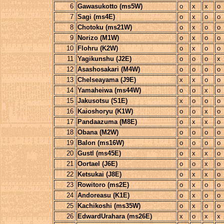
6
Gawasukotto (ms5W)
o
x
x
o
7
Sagi (ms4E)
o
x
o
o
8
Chotoku (ms21W)
o
x
o
o
9
Norizo (M1W)
o
x
o
o
10
Flohru (K2W)
o
x
o
o
11
Yagikunshu (J2E)
o
o
o
x
12
Asashosakari (M4W)
o
o
o
o
13
Chelseayama (J9E)
x
x
o
o
14
Yamaheiwa (ms44W)
o
o
x
o
15
Jakusotsu (S1E)
x
o
o
o
16
Kaioshoryu (K1W)
o
o
x
o
17
Pandaazuma (M8E)
o
x
x
o
18
Obana (M2W)
o
o
o
o
19
Balon (ms16W)
o
o
o
o
20
Gustl (ms45E)
o
x
x
o
21
Oortael (J6E)
o
o
x
o
22
Ketsukai (J8E)
o
x
x
o
23
Rowitoro (ms2E)
o
x
o
o
24
Andoreasu (K1E)
o
x
o
o
25
Kachikoshi (ms35W)
o
x
o
o
26
EdwardUrahara (ms26E)
x
o
x
x