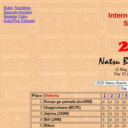
Rules
Standings
Banzuke
Archive
Inter
Register
Entry
Auto-Pick Formula
S
11 May,
Day 15 
Place
Shikona
1
2
3
4
1
Konya ga yamada (ms30W)
o
o
o
o
2
Usaginohana (M17E)
o
x
o
o
3
Jejima (J10W)
o
o
x
o
4
Bill (J4W)
x
o
o
o
5
Rikioi
x
x
o
o