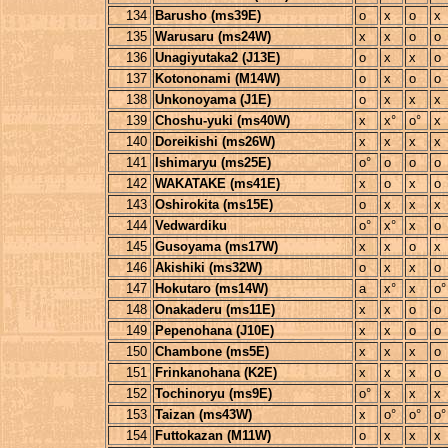
134
Barusho (ms39E)
o
x
o
x
135
Warusaru (ms24W)
x
x
o
o
136
Unagiyutaka2 (J13E)
o
x
x
o
137
Kotononami (M14W)
o
x
o
o
138
Unkonoyama (J1E)
o
x
x
x
139
Choshu-yuki (ms40W)
x
x°
o°
x
140
Doreikishi (ms26W)
x
x
x
x
141
Ishimaryu (ms25E)
o°
o
o
o
142
WAKATAKE (ms41E)
x
o
x
o
143
Oshirokita (ms15E)
o
x
x
x
144
Vedwardiku
o°
x°
x
o
145
Gusoyama (ms17W)
x
x
o
x
146
Akishiki (ms32W)
o
x
x
o
147
Hokutaro (ms14W)
a
x°
x
o°
148
Onakaderu (ms11E)
x
x
o
o
149
Pepenohana (J10E)
x
x
o
o
150
Chambone (ms5E)
x
x
x
o
151
Frinkanohana (K2E)
x
x
x
o
152
Tochinoryu (ms9E)
o°
x
x
x
153
Taizan (ms43W)
x
o°
o°
o°
154
Futtokazan (M11W)
o
x
x
x