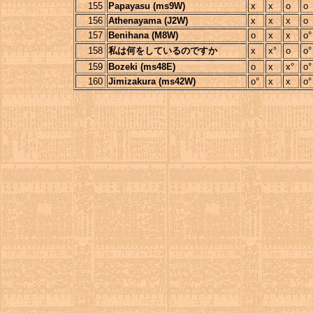
155
Papayasu (ms9W)
x
x
o
o
156
Athenayama (J2W)
x
x
x
o
157
Benihana (M8W)
o
x
x
o°
158
私は何をしているのですか
x
x°
o
o°
159
Bozeki (ms48E)
o
x
x°
o°
160
Jimizakura (ms42W)
o°
x
x
o°