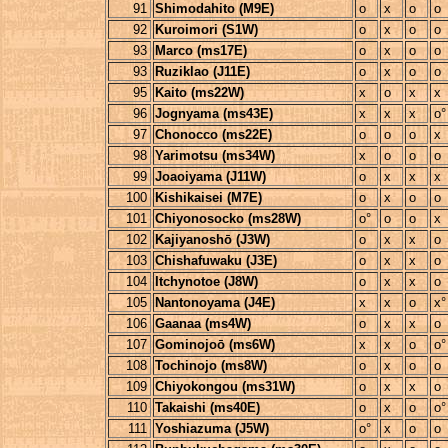
91
Shimodahito (M9E)
o
x
o
o
92
Kuroimori (S1W)
o
x
o
o
93
Marco (ms17E)
o
x
o
o
93
Ruziklao (J11E)
o
x
o
o
95
Kaito (ms22W)
x
o
x
x
96
Jognyama (ms43E)
x
x
x
o°
97
Chonocco (ms22E)
o
o
o
x
98
Yarimotsu (ms34W)
x
o
o
o
99
Joaoiyama (J11W)
o
x
x
x
100
Kishikaisei (M7E)
o
x
o
o
101
Chiyonosocko (ms28W)
o°
o
o
x
102
Kajiyanoshō (J3W)
o
x
x
o
103
Chishafuwaku (J3E)
o
x
x
o
104
Itchynotoe (J8W)
o
x
x
o
105
Nantonoyama (J4E)
x
x
o
x°
106
Gaanaa (ms4W)
o
x
x
o
107
Gominojoō (ms6W)
x
x
o
o°
108
Tochinojo (ms8W)
o
x
o
o
109
Chiyokongou (ms31W)
o
x
x
o
110
Takaishi (ms40E)
o
x
o
o°
111
Yoshiazuma (J5W)
o°
x
o
o