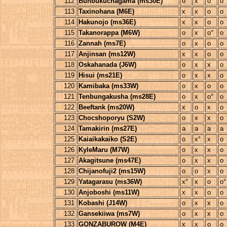
112
Bunbukuchagama (ms30E)
o
x
o
o
113
Taxinohana (M6E)
x
x
o
o
114
Hakunojo (ms36E)
x
x
o
o
115
Takanorappa (M6W)
o
x
o°
o
116
Zannah (ms7E)
o
x
o
o
117
Anjinsan (ms12W)
x
x
o
o
118
Oskahanada (J6W)
o
x
x
o
119
Hisui (ms21E)
o
x
x
o
120
Kamibaka (ms33W)
o
x
o
o
121
Tenbungakusha (ms28E)
o
x
o°
o
122
Beeftank (ms20W)
x
o
x
o
123
Chocshoporyu (S2W)
o
x
x
o
124
Tamakirin (ms27E)
a
a
a
a
125
Kaiaikakaiko (S2E)
o
x°
x
o
126
KyleMaru (M7W)
o
x
x
o
127
Akagitsune (ms47E)
o
x
x
o
128
Chijanofuji2 (ms15W)
o
o
x
o
129
Yatagarasu (ms36W)
x°
x
o
o°
130
Anjoboshi (ms11W)
x
x
o
o
131
Kobashi (J14W)
o
x
x
o
132
Gansekiiwa (ms7W)
o
x
x
o
133
GONZABUROW (M4E)
x
x
o
o