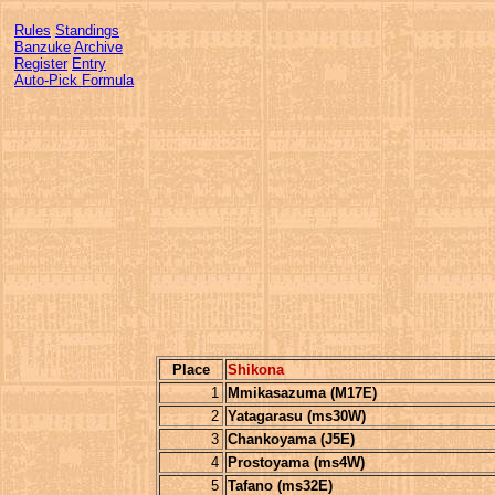
Rules
Standings
Banzuke
Archive
Register
Entry
Auto-Pick Formula
Place
Shikona
1
Mmikasazuma (M17E)
2
Yatagarasu (ms30W)
3
Chankoyama (J5E)
4
Prostoyama (ms4W)
5
Tafano (ms32E)