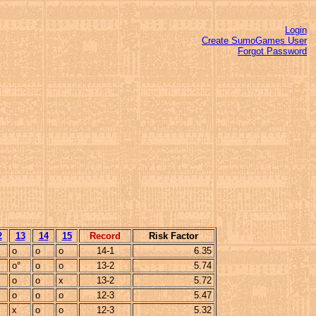
Login
Create SumoGames User
Forgot Password
2
13
14
15
Record
Risk Factor
o
o
o
14-1
6.35
o°
o
o
13-2
5.74
o
o
x
13-2
5.72
o
o
o
12-3
5.47
x
o
o
12-3
5.32