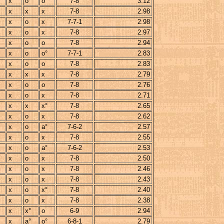
x
o
o
7-8
3.12
x
x
x
7-8
2.98
x
o
x
7-7-1
2.98
x
o
x
7-8
2.97
x
o
o
7-8
2.94
x
o
o°
7-7-1
2.83
x
o
o
7-8
2.83
x
x
x
7-8
2.79
x
o
o
7-8
2.76
x
o
x
7-8
2.71
x
x
x°
7-8
2.65
x
o
x
7-8
2.62
x
o
a°
7-6-2
2.57
x
o
x
7-8
2.55
x
o
a°
7-6-2
2.53
x
o
x
7-8
2.50
x
o
x
7-8
2.46
x
o
x
7-8
2.43
x
o
x°
7-8
2.40
x
o
x
7-8
2.38
x
x°
o
6-9
2.94
x
a°
o°
6-8-1
2.79