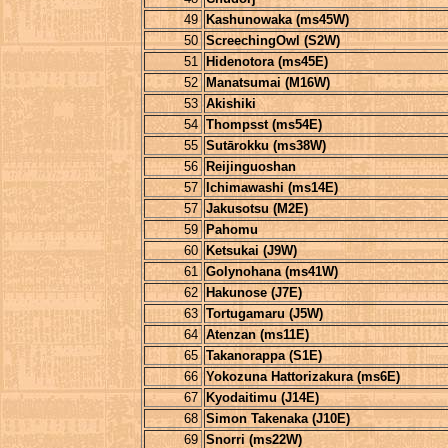
49
Kashunowaka (ms45W)
50
ScreechingOwl (S2W)
51
Hidenotora (ms45E)
52
Manatsumai (M16W)
53
Akishiki
54
Thompsst (ms54E)
55
Sutārokku (ms38W)
56
Reijinguoshan
57
Ichimawashi (ms14E)
57
Jakusotsu (M2E)
59
Pahomu
60
Ketsukai (J9W)
61
Golynohana (ms41W)
62
Hakunose (J7E)
63
Tortugamaru (J5W)
64
Atenzan (ms11E)
65
Takanorappa (S1E)
66
Yokozuna Hattorizakura (ms6E)
67
Kyodaitimu (J14E)
68
Simon Takenaka (J10E)
69
Snorri (ms22W)