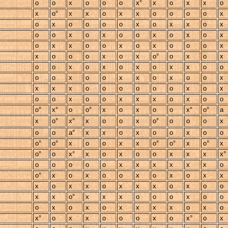
o
o
x
o
o
o
x°
x
o
x
x
o
x
o°
x
x
o
x
x
o
o
o
o
x
o
x
o
o
o
o
x
o
x
x
o
x
o
o
x
o
x
o
o
x
o
x
o
x
o
x
x
o
o
x
o
x
o
o
o
x
x
o
o
o
x
o
x
o°
o
x
o
x
o
o
x
o
x
o
x
o
x
x
o
o
o
o
x
o
o
x
x
o
x
o
o
x
x
x
x
o
o
o
o
o
o
x
o
x
o
o
x
o
o
x
x
x
o
x
o
o
o°
x°
o
o°
x
o
x
o
o
x°
o°
a
x
o°
x°
x
o
o
x
o°
o
o
o
x
o
o
a°
x
x
o
x
o
o
x
o
o
o°
o°
x
o
o
x
x
o°
o°
x
o°
x
o°
o
x°
x
o
x
o
o
x
x
x
x°
o
o
o
o
o
x
x
x
x
x
x
o
o°
x
o
x
o
o
x
o
x
o
x
x
x
o
x
x
o
x
x
x
o
x
o
o
x
x
o°
x
x
x
o
o
o
x
o
o
o
x
o
x
o
x
x
x
x
o
x
o
x°
o
x
x
o
o
o
x
o
x°
o
x