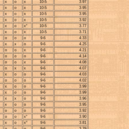
x
o
x
10-5
3.97
x
o
x
10-5
3.95
x
o
x
10-5
3.95
x
o
x
10-5
3.92
x
o
x°
10-5
3.77
x
o
x
10-5
3.71
o
o
o
9-6
4.33
x
x
o
9-6
4.25
o
o
x
9-6
4.21
o
o
o
9-6
4.14
o
o
x
9-6
4.08
o
x
x
9-6
4.07
x
o
o
9-6
4.03
o
o
o
9-6
4.02
x
o
o
9-6
3.99
x
o
o
9-6
3.99
x
x
o
9-6
3.96
x
o
o
9-6
3.95
o
o
o
9-6
3.92
o
o
x°
9-6
3.90
x
o
x°
9-6
3.81
o
o
o
9-6
3.79