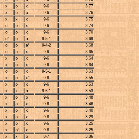
x
o
x
9-6
3.77
x
o
o
9-6
3.76
x
x
x
9-6
3.75
o
o
x
9-6
3.74
o
o
x
9-6
3.70
o°
o
a
9-5-1
3.69
o
o
a°
9-4-2
3.68
o
o
x
9-6
3.65
x
o
x
9-6
3.64
x
o
x
9-6
3.64
o
o
x
9-5-1
3.63
x
o
x°
9-6
3.55
x
o
x
9-6
3.53
x
x
a
9-5-1
3.53
x
o
o
9-6
3.48
x
o
x
9-6
3.46
x
o
x
9-6
3.40
x
o
x
9-6
3.29
x
o
x
9-6
3.25
x
o°
x
9-6
3.25
x
x
o
8-7
3.86