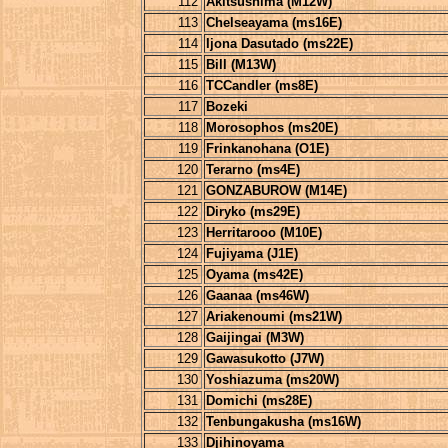
112
Akitsushima (M12W)
113
Chelseayama (ms16E)
114
Ijona Dasutado (ms22E)
115
Bill (M13W)
116
TCCandler (ms8E)
117
Bozeki
118
Morosophos (ms20E)
119
Frinkanohana (O1E)
120
Terarno (ms4E)
121
GONZABUROW (M14E)
122
Diryko (ms29E)
123
Herritarooo (M10E)
124
Fujiyama (J1E)
125
Oyama (ms42E)
126
Gaanaa (ms46W)
127
Ariakenoumi (ms21W)
128
Gaijingai (M3W)
129
Gawasukotto (J7W)
130
Yoshiazuma (ms20W)
131
Domichi (ms28E)
132
Tenbungakusha (ms16W)
133
Djihinoyama