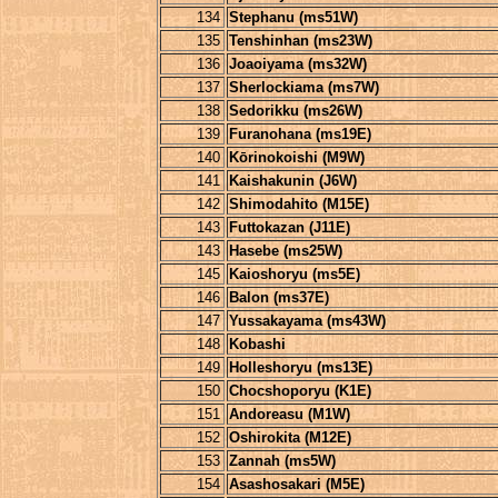
134
Stephanu (ms51W)
135
Tenshinhan (ms23W)
136
Joaoiyama (ms32W)
137
Sherlockiama (ms7W)
138
Sedorikku (ms26W)
139
Furanohana (ms19E)
140
Kōrinokoishi (M9W)
141
Kaishakunin (J6W)
142
Shimodahito (M15E)
143
Futtokazan (J11E)
143
Hasebe (ms25W)
145
Kaioshoryu (ms5E)
146
Balon (ms37E)
147
Yussakayama (ms43W)
148
Kobashi
149
Holleshoryu (ms13E)
150
Chocshoporyu (K1E)
151
Andoreasu (M1W)
152
Oshirokita (M12E)
153
Zannah (ms5W)
154
Asashosakari (M5E)