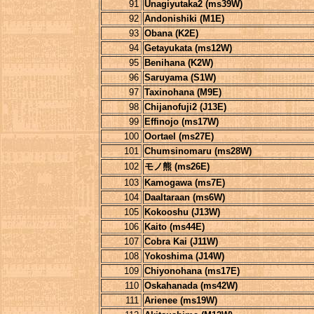
91
Unagiyutaka2 (ms39W)
92
Andonishiki (M1E)
93
Obana (K2E)
94
Getayukata (ms12W)
95
Benihana (K2W)
96
Saruyama (S1W)
97
Taxinohana (M9E)
98
Chijanofuji2 (J13E)
99
Effinojo (ms17W)
100
Oortael (ms27E)
101
Chumsinomaru (ms28W)
102
モノ熊 (ms26E)
103
Kamogawa (ms7E)
104
Daaltaraan (ms6W)
105
Kokooshu (J13W)
106
Kaito (ms44E)
107
Cobra Kai (J11W)
108
Yokoshima (J14W)
109
Chiyonohana (ms17E)
110
Oskahanada (ms42W)
111
Arienee (ms19W)