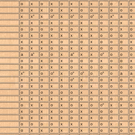
o
x
o
x
o
x
x
x
o
o
x
x
o
x
x
o
x
x
o
o
x
o
o
o
x
x°
x
o°
x
o°
o
o°
o
x°
a
x
o
x
o
x
o
o
x
x
o
x
x
o
o
o
o
o
x
o
x
x
x
o
x
o
o
x
o
x
x
x
x
x
o
o
o
o
x
x
x
x
o
o
o
x
o
o
o
x
o
x
x
o
o
x
x
x
o
o
o
o
a
a°
o
o
x
a°
x
x
o°
o
o
o
o
o
x
o
x
o
o
o
x
o
o
x
o
o
x
x
x
o
x
o
o
x
o
o
x°
x
o
o°
x
o°
o°
o
o°
o
a
a
x
x
o
x
x
o°
x
o
o
x
o
o
o
x
o
x
o
x
o
x
o
o
o
x
o
o
o
o
o
o
x
x
x
x
o
x
x
x
x
x
x
o
o
o
o
o
o
x
o
x
x
o
x
o
x
o
o°
x
x
o
x
o
x
x
o
o
x
x
o
o
o
x
o
x
x
x
x
o
x
x
o
o
o
o
o
o
o
o
x
x
x
o
o
x
x
o
o
x
x
o
x
o
x
x
o
x
o
o