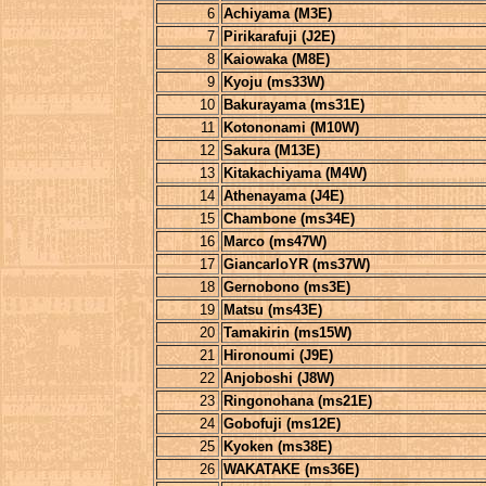
6
Achiyama (M3E)
7
Pirikarafuji (J2E)
8
Kaiowaka (M8E)
9
Kyoju (ms33W)
10
Bakurayama (ms31E)
11
Kotononami (M10W)
12
Sakura (M13E)
13
Kitakachiyama (M4W)
14
Athenayama (J4E)
15
Chambone (ms34E)
16
Marco (ms47W)
17
GiancarloYR (ms37W)
18
Gernobono (ms3E)
19
Matsu (ms43E)
20
Tamakirin (ms15W)
21
Hironoumi (J9E)
22
Anjoboshi (J8W)
23
Ringonohana (ms21E)
24
Gobofuji (ms12E)
25
Kyoken (ms38E)
26
WAKATAKE (ms36E)