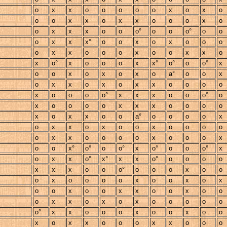
o
x
x
o
o
o
o
o
x
o
x
o
o
o
x
x
o
x
x
o
o
o
x
o
o
x
x
x
o
o
o°
o
o
o°
o
o
o
x
x
x°
o
o
x
o
x
o
o
o
o
x
x
o
o
o
x
o
o
x
x
o
x
o°
x
o
o
o
x
x°
o°
o
o°
x
o
o
x
o
x
o
x
o
a°
o
o
x
o
x
x
o
x
o
x
x
o
o
o
o
x
o
o
o
o°
x
x
x
o
o
o°
o
x
o
o
o
o
x
x
x
o
o
o
o
x
o
x
x
o
o
a°
o
o
o
o
x
o
x
x
o
x
o
o
x
o
o
o
o
o
x
x
o
o
o
o
x
o
o
o
x
o
o
x°
o°
o
o°
x
o°
o
o
o°
x
o
x
x
o°
x°
x
x
o°
o
o
o
o
x
x
x
o
o
o°
o
o
o
x
o
o
o
x
o
o
o
o
x
o
o
x
o
x
o
o
x
o
o
x
x
o
o
x
o
o
o
x
x
o
x
o
x
o
o
o
o
o
o°
x
x
o
o
o
x
o
o
x
o
o
x
o
x
x
o
o
o
x
x
o
o
o