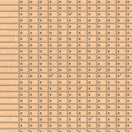
o
o
o
x
x
o
x
o
o
o
o
o
o
o
x
x
o
o
o
o
o
o
o
x
x
o
o
o
x
o°
x
o
o
o
o
o
o
o
x
o
x
x
o
o
o
o
o
o
x
o
x
o
o
o
x
o
o
o
o
o
o
x
x
o
o
o
x
o
o
o
o
o
x
o
o
x
o
o
x
x
o
o
x
x
o
o
o
o
o
o
x
x
o
x
x
o
o
o
o
o
x
o
o
o
x
x
x
x
x
o
x
o
o
x
o
o
o
x
x
x
o
x
o
x
o
x
o
o
x
o
o
x
o
x
x
o
o
o
o
x
o°
o
o
x°
x
o
x
o°
o
x
o
x
o
o
x°
o
o
o
x
x
o
x
x
o
o
x
x
o
o
x
o
x
o
x
o°
x
o
o
o
x
o
x
o
x
o
o
x
x
x
o
o
o
o
x
o
x
o
o
x
o
o
x
o
o
o
x
o
o
x
x
o
o
x
o
o
x
x
x
x
o
o
o
x
o
x
x
o
o
o
o
o
o
o
x
x
o°
o
x
x
x
x
o
o
o
o
x
o
o
x
o
o
x
o
x
x
x
o
x
x
o
o
o
o
x