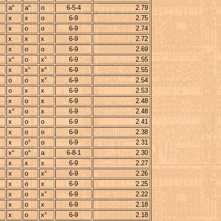
a°
a°
o
6-5-4
2.79
x
x
o
6-9
2.75
x
o
o
6-9
2.74
x
x
x
6-9
2.72
x
o
o
6-9
2.69
x°
o
x°
6-9
2.55
x
x°
x°
6-9
2.55
o
o
x°
6-9
2.54
o
x
x
6-9
2.53
x
o
x
6-9
2.48
x°
o
x
6-9
2.48
x
o
o
6-9
2.41
x
o
o
6-9
2.38
x
o°
o
6-9
2.31
x°
o°
a
6-8-1
2.30
x
x
x
6-9
2.27
x
o
x°
6-9
2.26
x
o
x
6-9
2.25
x
o
x°
6-9
2.22
x
o
x
6-9
2.18
x
o
x°
6-9
2.18