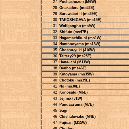
27
Puchashuzon (M6W)
28
Onakaderu (ms53E)
29
Saruwatari II (ms39E)
30
TAKOSHIGAVA (ms15E)
31
Wolfgangho (ms9W)
32
Shifuto (ms47E)
33
Hagamachikuni (ms1W)
34
Nantonoyama (ms18W)
35
Choshu-yuki (J10W)
36
Taltezy29 (ms25E)
37
Hana-ichi (M11W)
38
Denho (ms46E)
39
Kutoyama (ms35W)
40
Chotoku (ms35E)
41
No (ms30E)
42
Konosato (M6E)
43
Jejima (J1W)
44
Pandaazuma (M7E)
45
Sagi
46
Chishafuwaku (M4E)
47
Fujisan (M15W)
48
Chudorj