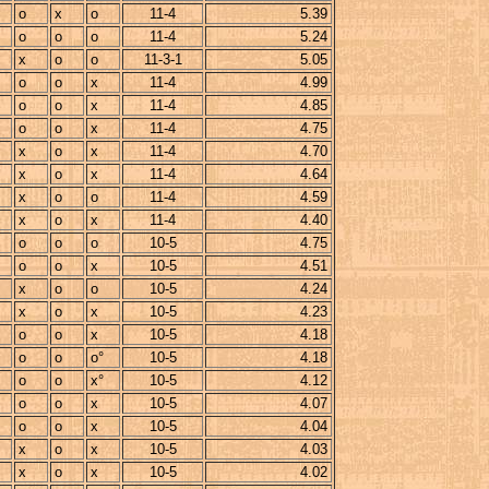
o
x
o
11-4
5.39
o
o
o
11-4
5.24
x
o
o
11-3-1
5.05
o
o
x
11-4
4.99
o
o
x
11-4
4.85
o
o
x
11-4
4.75
x
o
x
11-4
4.70
x
o
x
11-4
4.64
x
o
o
11-4
4.59
x
o
x
11-4
4.40
o
o
o
10-5
4.75
o
o
x
10-5
4.51
x
o
o
10-5
4.24
x
o
x
10-5
4.23
o
o
x
10-5
4.18
o
o
o°
10-5
4.18
o
o
x°
10-5
4.12
o
o
x
10-5
4.07
o
o
x
10-5
4.04
x
o
x
10-5
4.03
x
o
x
10-5
4.02