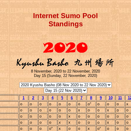
Internet Sumo Pool
Standings
8 November, 2020 to 22 November, 2020
Day 15 (Sunday, 22 November, 2020)
1
2
3
4
5
6
7
8
9
10
11
1
o
o
o
o
o
o
o
o°
o
o
o
x
o
o
o
o
o
o
x
o
o
x
o
o
o
o
o
o
o
x
o
o
o
o
o
o
o
o
o
o
x
x
o
o
o
x
o
o
o
o
o
o°
x
o
o
x
o°
o
o
o