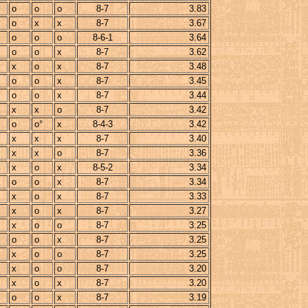
o
o
o
8-7
3.83
o
x
x
8-7
3.67
o
o
o
8-6-1
3.64
o
o
x
8-7
3.62
x
o
x
8-7
3.48
o
o
x
8-7
3.45
o
o
x
8-7
3.44
x
x
o
8-7
3.42
o
o°
x
8-4-3
3.42
x
x
x
8-7
3.40
x
x
o
8-7
3.36
x
o
x
8-5-2
3.34
o
o
x
8-7
3.34
x
o
x
8-7
3.33
x
o
x
8-7
3.27
x
o
o
8-7
3.25
o
o
x
8-7
3.25
x
o
o
8-7
3.25
x
o
o
8-7
3.20
x
o
x
8-7
3.20
o
o
x
8-7
3.19