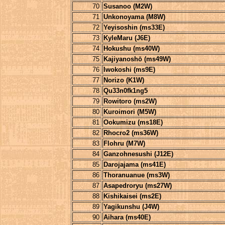
70
Susanoo (M2W)
71
Unkonoyama (M8W)
72
Yeyisoshin (ms33E)
73
KyleMaru (J6E)
74
Hokushu (ms40W)
75
Kajiyanoshō (ms49W)
76
Iwokoshi (ms9E)
77
Norizo (K1W)
78
Qu33n0fk1ng5
79
Rowitoro (ms2W)
80
Kuroimori (M5W)
81
Ookumizu (ms18E)
82
Rhocro2 (ms36W)
83
Flohru (M7W)
84
Ganzohnesushi (J12E)
85
Darojajama (ms41E)
86
Thoranuanue (ms3W)
87
Asapedroryu (ms27W)
88
Kishikaisei (ms2E)
89
Yagikunshu (J4W)
90
Aihara (ms40E)