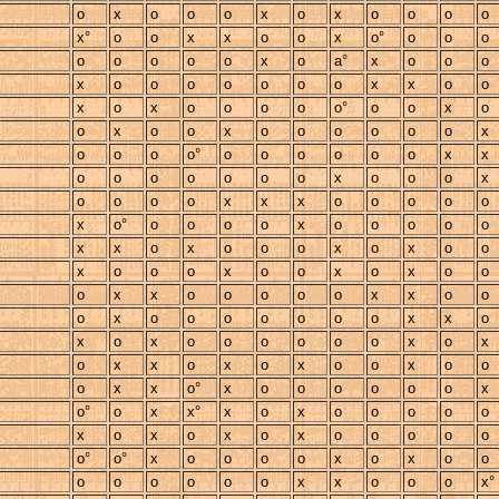
o
x
o
o
o
x
o
x
o
o
o
o
x°
o
o
x
x
o
o
x
o°
o
o
o
o
o
o
o
o
x
o
a°
x
o
o
o
x
o
o
o
o
o
o
o
x
x
o
o
x
o
x
o
o
o
o
o°
o
o
x
o
o
x
o
o
x
o
o
o
o
o
o
x
o
o
o
o°
o
o
o
o
o
o
x
x
o
o
o
o
o
o
o
x
o
o
o
x
o
o
o
o
x
x
x
o
o
o
o
o
x
o°
o
o
o
o
x
o
o
o
o
o
x
x
o
x
o
o
o
x
o
x
o
o
x
o
o
o
x
o
o
x
o
x
o
o
o
x
x
o
o
o
o
o
x
x
o
o
o
x
o
o
o
o
o
o
o
x
x
o
x
o
x
o
o
o
o
o
o
x
o
x
o
x
x
o
x
o
x
o
o
x
o
o
o
x
x
o°
x
o
o
o
o
o
o
x
o°
o
x
x°
x
o
x
o
o
o
o
o
x
o
x
o
x
o
x
o
o
o
o
o
o°
o°
x
o
o
o
o
x
o
x
o
o
o
o
o
o
o
o
x
x
o
o
o
x°