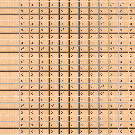
x
o
x
o
o
x
x
o
x
a°
a°
o
o
x
o
x
o
x
x
o
x
x
o
x
x
o
o
x
o
x
x
o
x
x
x
x
x°
o
x
x
o
o°
o
x
x°
o
o
x
o
x
o
x
x°
x
x
o
x
x
x
o
x
x
o
o
x
x
o
x
x
o
o
x°
o
o
x
o
o
x
x
o
x
x
x
o
x°
o
x°
o
x
o°
x
o
x
x°
x
x
x
o
x
x
x
o
x
o
o
x
o
x
x°
x°
o
x
x
o
x
x
o
o
x
o
x
x
o
x
x
o
x
x
o
o
x
o
x
o
x
x
o
x
x
o
o
x
x
x
x
x
x
x
o
x
x
o
o
o
x
x
x
x
x
x
o
o
x
x
o°
x
o
x
o
x
x
x
x°
x
o
o°
o°
o
x
x
x
o
x
x
x
o
x
o
o
o
o
x
x°
x
x°
o°
x
x
o
o
x
x
o
o
o
x
x
o
o
x
x
o
x
x
x
o
o
x
x
o
x
x
x
x
o
o
x
o
x
o
x
x
x
x
o
o
o
x
o
x
o
x
x
o
x
o
x
x
x
x
o
o