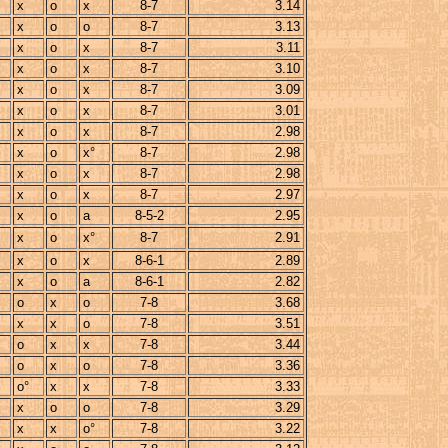
x
o
x
8-7
3.14
x
o
o
8-7
3.13
x
o
x
8-7
3.11
x
o
x
8-7
3.10
x
o
x
8-7
3.09
x
o
x
8-7
3.01
x
o
x
8-7
2.98
x
o
x°
8-7
2.98
x
o
x
8-7
2.98
x
o
x
8-7
2.97
x
o
a
8-5-2
2.95
x
o
x°
8-7
2.91
x
o
x
8-6-1
2.89
x
o
a
8-6-1
2.82
o
x
o
7-8
3.68
x
x
o
7-8
3.51
o
x
x
7-8
3.44
o
x
o
7-8
3.36
o°
x
x
7-8
3.33
x
o
o
7-8
3.29
x
x
o°
7-8
3.22