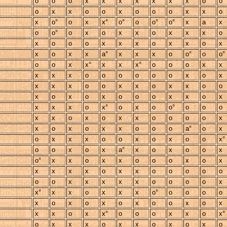
o
o
o
x
x
x
x
x
x
x
o
o
o
x
x
o
o
x
o
o
o
x
x
o
x
o°
o
x
x°
o°
o
o°
o°
x
a
x
o
o°
o
x
o
x
x
o
x
x
x
o
x
o
o
o
x
x
x
o
x
x
o
x
x
o
x
x
a°
x
x
x
o
o°
o
o°
o
o
x
x°
x
x
x°
o
o
o
x
x
x
x
x
o
o
o
o
o
o
x
o
x
x
x
x
o
o
x
x
o
x
x
o
o
x
o
x
o
x
o
o
o
x
x
o
x
x
x
x
o
x°
o
x
o
o°
o
o
o
x
x
o
x
o
x
x
o
o
o
o
x
x
o
x
o
x
x
o
o
o
a°
o
x
o
x
x
x
o
o
x
o
x
o
o
x°
o
o
x
o
x
a°
x
o
x
o
o
x
o°
x
x
o
x
x
o
o
o
x
o
x
x
x
x
x
o
x
x
o
o
o
o
o
o
o
x
x
x
x
x
o
o
o
o
x
x°
x
x
o
x
x
x
o°
o
o
o
o
x
o
x
o
x
o
x
o
o
x
o
x
x
x
o
x
x°
o
o
o
x
x
o
x°
o
x
x
x
o
x
x
o
x
o
x
o