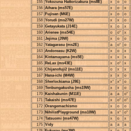
155
Yokozuna Hattorizakura (ms8E)
x
o
o
156
Aihara (ms57E)
x
o
x
157
Fujisan (M6E)
x
o
o
158
Yorudi (ms27W)
x
x
o
159
Getayukata (J14E)
x
o
x
160
Arienee (ms54E)
o
o°
x
161
Jejima (J9W)
x
o
o
162
Yatagarasu (ms2E)
a
o°
o
163
Andoreasu (K2W)
x
o
x
164
Kintamayama (ms5E)
x
x
x
165
ReLax (ms43E)
x
o°
x
166
Chijanofuji2 (ms11E)
o
x
x
167
Hana-ichi (M4W)
x
x
o
168
Sherlockiama (J9E)
x°
x°
o
169
Tenbungakusha (ms19W)
x
x
o
170
Kaishakunin (M11E)
a
a
o°
171
Takaishi (ms47E)
x
o°
o°
172
Orangemachismo
x
o
o
173
NihilistPlayground (ms10W)
a
x°
o°
174
Tatsuomi (ms47W)
x
o
x
175
Vidy
a
a
a
176
Fukurou (ms3W)
x
o
x