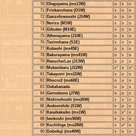
70
Olegoyama (ms13W)
o
o
o
71
Frinkanohana (O1W)
x
o
o
72
Ganzohnesushi (J14W)
o
o
o
73
Norizo (M1W)
x
o
o
74
Gibuten (M14E)
x
o
o
75
Athenayama (J10E)
o
o
o
76
Taxinohana (S1E)
x
o
o
77
Kobashi (ms45E)
o
o
x
78
Bakurayama (ms41W)
o
x
o
79
RaeucherLax (J13W)
o
o
x
80
Mukanibaru (J12W)
x°
o
o°
81
Takayumi (ms11W)
x
o
o
82
Rhocro2 (ms60E)
o
o
o
83
Oskahanada
o
o
x
84
Gernobono (J7W)
o
o
x
85
Nishinohoshi (ms26W)
x
o
o
86
Andonishiki (S1W)
x
o
x
87
Kaiaikakaiko (ms1W)
o
x°
x
88
Iwokoshi (ms56W)
x
o
o
89
Kuchihige (ms28W)
x
o°
o
90
Gobofuji (ms40W)
x
o
x