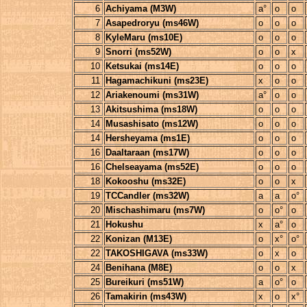
6
Achiyama (M3W)
a°
o
o
7
Asapedroryu (ms46W)
o
o
o
8
KyleMaru (ms10E)
o
o
o
9
Snorri (ms52W)
o
o
x
10
Ketsukai (ms14E)
o
o
o
11
Hagamachikuni (ms23E)
x
o
o
12
Ariakenoumi (ms31W)
a°
o
o
13
Akitsushima (ms18W)
o
o
o
14
Musashisato (ms12W)
o
o
o
14
Hersheyama (ms1E)
o
o
o
16
Daaltaraan (ms17W)
o
o
o
16
Chelseayama (ms52E)
o
o
o
18
Kokooshu (ms32E)
o
o
x
19
TCCandler (ms32W)
a
a
o°
20
Mischashimaru (ms7W)
o
o°
o
21
Hokushu
x
a°
o
22
Konizan (M13E)
o
x°
o°
22
TAKOSHIGAVA (ms33W)
o
x
o
24
Benihana (M8E)
o
o
x
25
Bureikuri (ms51W)
a
o°
o
26
Tamakirin (ms43W)
x
o
x°