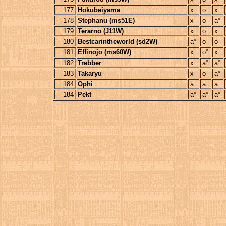
177
Hokubeiyama
x
o
x
178
Stephanu (ms51E)
x
o
a°
179
Terarno (J11W)
x
o
x
180
Bestcarintheworld (sd2W)
a°
o
o
181
Effinojo (ms60W)
x
o°
x
182
Trebber
x
a°
a°
183
Takaryu
x
o
a°
184
Ophi
a
a
a
184
Pekt
a°
a°
a°