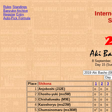
Rules
Standings
Banzuke
Archive
Inter
Register
Entry
Auto-Pick Formula
S
8 September,
Day 15 (Su
Place
Shikona
1
2
3
1
Anjoboshi (J12E)
o
o
o
2
Choshu-yuki (ms5W)
o
o
o
3
Chishafuwaku (M9E)
o
o
o
4
Kaioshoryu (ms23W)
o
o
o
5
Chumsinomaru (ms36W)
o°
o
o