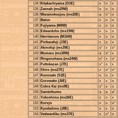
134
Kitakachiyama (O1E)
x
o
x
135
Zannah (ms29W)
x
o
o
136
Warainokoujou (ms20E)
a
o°
o
137
Balon
x
o
o
138
Fujiyama (M8W)
x
o
o
139
Edwardoho (ms15W)
x
o
o
140
Herritarooo (M16W)
x
o
o
141
Pirikarafuji (J3E)
x
o
o
142
Akinofuji (ms39E)
o°
x
o°
143
Mumaru (ms30W)
a
o°
x
144
Ringonohana (ms24W)
o°
x
o°
145
Futtokazan (J7E)
x°
o
x
146
Shiro (ms27E)
x
o°
o°
147
Konosato (S2E)
o
o
x
148
Gurowake (J6E)
x
x
o
149
Cobra Kai (ms9E)
o°
o
o
150
Saintofsumo
a
a
a°
151
Yokoshima (ms26E)
o
o
x
152
Korvys
x
o
o°
153
Kyodaitimu (J8E)
x
x
o
154
Vedwardiku (ms37E)
x
o°
o