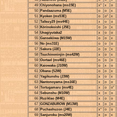
49
Chiyonohana (ms15E)
x°
x
o
50
Pandaazuma (M5E)
o
o
x
51
Kyoken (ms53E)
o
o°
x
52
Taltezy29 (ms44E)
x
o
o
53
Kōrinokoishi (J5E)
o
o
x
54
Unagiyutaka2
x
o
o
55
Gansekiiwa (M15W)
o
o
x
56
No (ms31E)
o
o
o
57
Sakura (J2E)
o
o
x
58
Tsuchinoninjin (ms42W)
x
o
x
59
Oortael (ms46E)
o
o
o
60
Kaiowaka (J10W)
o
x
o
61
Obana (S2W)
o
o
x
62
Yagikunshu (J3W)
x
o
x
63
Nantonoyama (ms16E)
x
o
o
64
Tortugamaru (ms4E)
x
o
o°
64
Sebunshu (M10W)
x
o
o
66
Ruziklao (M4E)
x
o
o
67
GONZABUROW (M13W)
x
o
o
68
Puchashuzon (J4E)
x°
o
o
69
Sanjuroku (ms20W)
x
o
x