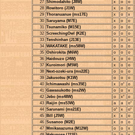
27
Shimodahito (J8W)
x
o
o
28
Rowitoro (J1W)
x
o
o
29
Thoranuanue (ms17E)
x
o
x
30
Saruyama (M7E)
x
o
o
31
Tsunamiko (M15E)
o
o
o
32
ScreechingOwl (K2E)
o
o
o
33
Tenshinhan (J13E)
o
o
o
34
WAKATAKE (ms58W)
o
o
o
35
Oshirokita (M6W)
o
o
o
36
Haidouzo (J4W)
x
o
o
37
Kuroimori (M5W)
x
o
o
38
Next-ozeki-ura (ms22E)
o
o
o
39
Jakusotsu (K1W)
o
o
o
40
Ichimawashi (ms35E)
x
o°
o
41
Gawasukotto (ms2W)
o
o
x
42
Jebo (ms48W)
o
x°
o
43
Raijin (ms53W)
a
a
o°
44
Sarunami (ms21E)
o°
x
o°
45
Bill (J5W)
x
x
o
46
Susanoo (M2E)
x
o
o
47
Mmikasazuma (M12W)
o
o
x
48
Hakunose (J11E)
o
o
x