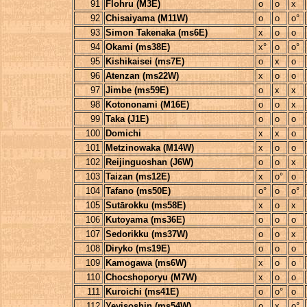
91
Flohru (M3E)
o
o
x
92
Chisaiyama (M11W)
o
o
o°
93
Simon Takenaka (ms6E)
x
o
o
94
Okami (ms38E)
x°
o
o°
95
Kishikaisei (ms7E)
o
x
o
96
Atenzan (ms22W)
x
o
o
97
Jimbe (ms59E)
o
x
x
98
Kotononami (M16E)
o
o
x
99
Taka (J1E)
o
o
o
100
Domichi
x
x
o
101
Metzinowaka (M14W)
x
o
o
102
Reijinguoshan (J6W)
o
o
x
103
Taizan (ms12E)
x
o°
o
104
Tafano (ms50E)
o°
o
o°
105
Sutārokku (ms58E)
x
o
x
106
Kutoyama (ms36E)
o
o
o
107
Sedorikku (ms37W)
o
o
x
108
Diryko (ms19E)
o
o
o
109
Kamogawa (ms6W)
x
o
o
110
Chocshoporyu (M7W)
x
o
o
111
Kuroichi (ms41E)
o
o°
o
112
Yeyisoshin (ms54W)
o
x
o°