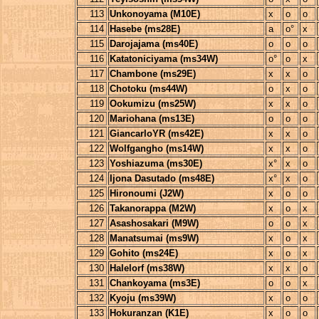
113
Unkonoyama (M10E)
x
o
o
114
Hasebe (ms28E)
a
o°
x
115
Darojajama (ms40E)
o
o
o
116
Katatoniciyama (ms34W)
o°
o
x
117
Chambone (ms29E)
x
x
o
118
Chotoku (ms44W)
o
x
o
119
Ookumizu (ms25W)
x
x
o
120
Mariohana (ms13E)
o
o
o
121
GiancarloYR (ms42E)
x
x
o
122
Wolfgangho (ms14W)
x
x
o
123
Yoshiazuma (ms30E)
x°
x
o
124
Ijona Dasutado (ms48E)
x°
x
o
125
Hironoumi (J2W)
x
o
o
126
Takanorappa (M2W)
x
o
x
127
Asashosakari (M9W)
o
o
x
128
Manatsumai (ms9W)
x
o
x
129
Gohito (ms24E)
x
o
x
130
Halelorf (ms38W)
x
x
o
131
Chankoyama (ms3E)
o
o
x
132
Kyoju (ms39W)
x
o
o
133
Hokuranzan (K1E)
x
o
o