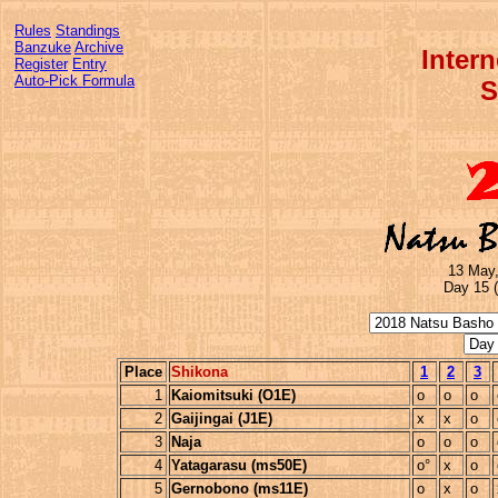
Rules
Standings
Banzuke
Archive
Inter
Register
Entry
Auto-Pick Formula
S
13 May,
Day 15 
Place
Shikona
1
2
3
1
Kaiomitsuki (O1E)
o
o
o
2
Gaijingai (J1E)
x
x
o
3
Naja
o
o
o
4
Yatagarasu (ms50E)
o°
x
o
5
Gernobono (ms11E)
o
x
o