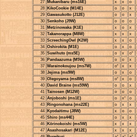
27
Mukanibaru (ms16E)
x
x
o
28
KikoCookie (M14E)
o
o
x
29
Gawasukotto (J12E)
o
o
x
30
Senkoho (J9W)
o
o
o
31
Metzinowaka (K1E)
x
o
x
32
Takanorappa (M8W)
x
x
x
33
ScreechingOwl (K2W)
x
x
o
34
Oshirokita (M1E)
o
x
o
35
Suwihuto (ms5E)
o
x
o°
36
Pandaazuma (M5W)
o
o
x
37
Warainokoujou (ms7W)
o°
x
x
38
Jejima (ms9W)
o
x
o
39
Olegoyama (ms8W)
o°
x
o
40
David Braine (ms59W)
o
o
x
41
Tainosen (M12W)
o
o
o
42
Anjoboshi (ms1E)
o
x°
o
43
Ringonohana (ms22E)
o
x
x
44
Kyodaitimu (J8W)
x
o
o
45
Shiro (ms44E)
o
x
x
46
Kōrinokoishi (ms5W)
x
x
x
47
Asashosakari (M12E)
x
x
x
48
Bureikuri
a°
a°
a°