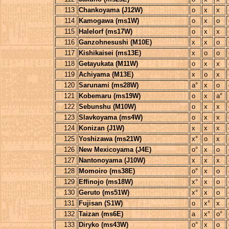
113
Chankoyama (J12W)
o
x
x
114
Kamogawa (ms1W)
o
x
o
115
Halelorf (ms17W)
o
x
x
116
Ganzohnesushi (M10E)
x
x
o
117
Kishikaisei (ms13E)
x
o
o
118
Getayukata (M11W)
o
x
x
119
Achiyama (M13E)
x
o
x
120
Sarunami (ms28W)
a°
x
o
121
Kobemaru (ms19W)
o
x
a°
122
Sebunshu (M10W)
o
x
x
123
Slavkoyama (ms4W)
o
x
x
124
Konizan (J1W)
x
x
x
125
Yoshizawa (ms21W)
x°
o
x
126
New Mexicoyama (J4E)
o°
x
o
127
Nantonoyama (J10W)
x
x
x
128
Momoiro (ms38E)
o°
x
o
129
Effinojo (ms18W)
x°
x
o
130
Geruto (ms51W)
x°
x
o
131
Fujisan (S1W)
o
x°
x
132
Taizan (ms6E)
a
x°
o°
133
Diryko (ms43W)
o°
x
o