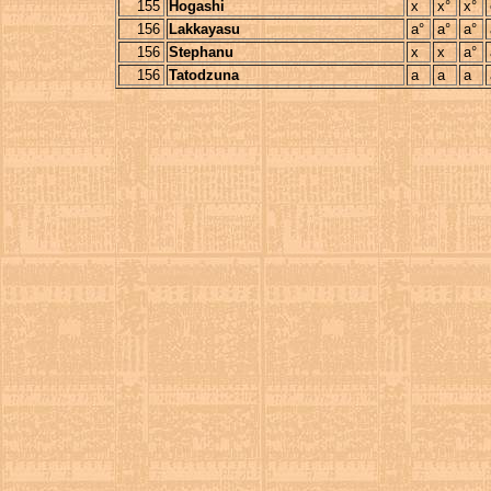
155
Hogashi
x
x°
x°
156
Lakkayasu
a°
a°
a°
156
Stephanu
x
x
a°
156
Tatodzuna
a
a
a