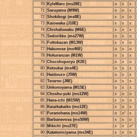
70
KyleMaru (ms28E)
o
x
x
71
Saruyama (M9W)
o
o
x
72
Shokikogi (ms8E)
x
x
o
73
Kaiowaka (J10E)
x
x
x
74
Chishafuwaku (M6E)
x
x
x
75
Sedorikku (ms27W)
o
x
o
76
Futtokazan (M13W)
x
x
o
77
Hakunose (ms46E)
o
x
o
78
Hokuranzan (M1W)
o
x
x
79
Chocshoporyu (K2E)
o
x
o
80
Ketsukai (ms4E)
o
x
x
81
Haidouzo (J5W)
o
x
x
82
Terarno (J8E)
o
x
x
83
Unkonoyama (M15E)
o
x
x
84
Choshu-yuki (ms12W)
x
o
o
85
Hana-ichi (M15W)
x
o
o
86
Kaiaikakaiko (ms12E)
x
o
x
87
Furanohana (ms14W)
o
o°
x
88
Barbanevosa (ms50W)
x
x
o
88
Mikichi (ms27E)
x
x
o°
90
Katatoniciyama (ms34E)
x
x
o