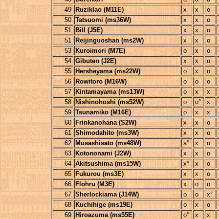
49
Ruziklao (M11E)
x
x
o
50
Tatsuomi (ms36W)
x
x
o
51
Bill (J5E)
x
x
o
51
Reijinguoshan (ms2W)
x
x
o
53
Kuroimori (M7E)
o
x
o
54
Gibuten (J2E)
x
x
o
55
Hersheyama (ms22W)
o
x
o
56
Rowitoro (M16W)
o
o
o
57
Kintamayama (ms13W)
o
x
x
58
Nishinohoshi (ms52W)
o
o°
x
59
Tsunamiko (M16E)
o
x
x
60
Frinkanohana (S2W)
x
x
o
61
Shimodahito (ms3W)
x
x
o
62
Musashisato (ms48W)
a°
x
o
63
Kotononami (J2W)
x
x
o
64
Akitsushima (ms15W)
x°
x
o
65
Fukurou (ms3E)
x
x
o
66
Flohru (M3E)
x
o
o
67
Sherlockiama (J14W)
o
o
x°
68
Kuchihige (ms19E)
o
x
o
69
Hiroazuma (ms55E)
o°
x
x