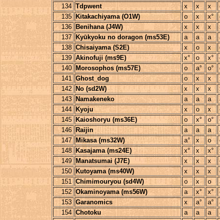
134
Tdpwent
x
x
x
135
Kitakachiyama (O1W)
o
x
x°
136
Benihana (J4W)
x
x
x
137
Kyūkyoku no doragon (ms53E)
a
a
a
138
Chisaiyama (S2E)
x
o
x
139
Akinofuji (ms9E)
x°
o
x°
140
Morosophos (ms57E)
o
a°
o°
141
Ghost_dog
o
x
x
142
No (sd2W)
x
x
x
143
Namakeneko
a
a
a
144
Kyoju
x
o
x
145
Kaioshoryu (ms36E)
o
x°
o°
146
Raijin
a
a
a
147
Mikasa (ms32W)
a°
x
o
148
Kasajama (ms24E)
x°
x
x°
149
Manatsumai (J7E)
x
x
x
150
Kutoyama (ms40W)
x
x
x
151
Chimimouryou (sd4W)
o
x
o
152
Okaminoyama (ms56W)
a
x°
x°
153
Garanomics
x
a°
a°
154
Chotoku
a
a
a