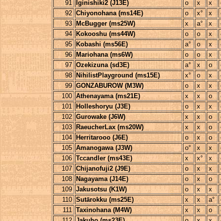
91
Iginishiki2 (J13E)
o
x
x
92
Chiyonohana (ms14E)
o
x°
x
93
McBugger (ms25W)
x
a°
x
94
Kokooshu (ms44W)
o
o
x
95
Kobashi (ms56E)
a°
o
x
96
Mariohana (ms6W)
o
o
x
97
Ozekizuna (sd3E)
a°
x
o
98
NihilistPlayground (ms15E)
x°
o
x
99
GONZABUROW (M3W)
o
x
x
100
Athenayama (ms21E)
x
x
o
101
Holleshoryu (J3E)
o
x
x
102
Gurowake (J6W)
x
x
o
103
RaeucherLax (ms20W)
x
x
o
104
Herritarooo (J6E)
o
x
o
105
Amanogawa (J3W)
o°
x
x
106
Tccandler (ms43E)
x
x°
x
107
Chijanofuji2 (J9E)
o
x
x
108
Nagayama (J14E)
o
x
o
109
Jakusotsu (K1W)
o
x
x
110
Sutārokku (ms25E)
x
x
a°
111
Taxinohana (M4W)
x
x
o
112
Jakuho (ms23E)
o
x
x