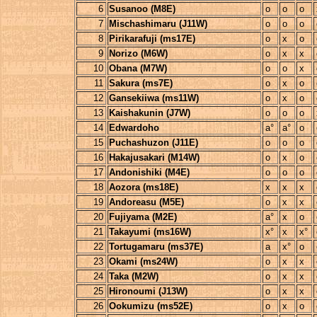
6
Susanoo (M8E)
o
o
o
7
Mischashimaru (J11W)
o
o
o
8
Pirikarafuji (ms17E)
o
x
o
9
Norizo (M6W)
o
x
x
10
Obana (M7W)
o
o
x
11
Sakura (ms7E)
o
x
o
12
Gansekiiwa (ms11W)
o
x
o
13
Kaishakunin (J7W)
o
o
o
14
Edwardoho
a°
a°
o
15
Puchashuzon (J11E)
o
o
o
16
Hakajusakari (M14W)
o
x
o
17
Andonishiki (M4E)
o
o
o
18
Aozora (ms18E)
x
x
x
19
Andoreasu (M5E)
o
x
x
20
Fujiyama (M2E)
a°
x
o
21
Takayumi (ms16W)
x°
x
x°
22
Tortugamaru (ms37E)
a
x°
o
23
Okami (ms24W)
o
x
x
24
Taka (M2W)
o
x
x
25
Hironoumi (J13W)
o
x
x
26
Ookumizu (ms52E)
o
x
o