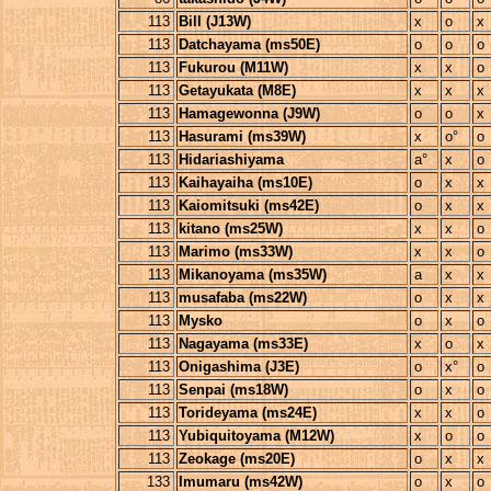
113
Bill (J13W)
x
o
x
113
Datchayama (ms50E)
o
o
o
113
Fukurou (M11W)
x
x
o
113
Getayukata (M8E)
x
x
x
113
Hamagewonna (J9W)
o
o
x
113
Hasurami (ms39W)
x
o°
o
113
Hidariashiyama
a°
x
o
113
Kaihayaiha (ms10E)
o
x
x
113
Kaiomitsuki (ms42E)
o
x
x
113
kitano (ms25W)
x
x
o
113
Marimo (ms33W)
x
x
o
113
Mikanoyama (ms35W)
a
x
x
113
musafaba (ms22W)
o
x
x
113
Mysko
o
x
o
113
Nagayama (ms33E)
x
o
x
113
Onigashima (J3E)
o
x°
o
113
Senpai (ms18W)
o
x
o
113
Torideyama (ms24E)
x
x
o
113
Yubiquitoyama (M12W)
x
o
o
113
Zeokage (ms20E)
o
x
x
133
Imumaru (ms42W)
o
x
o