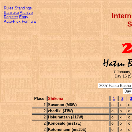
Rules
Standings
Banzuke
Archive
Inter
Register
Entry
Auto-Pick Formula
S
7 January,
Day 15 (S
Place
Shikona
1
2
3
1
Susanoo (M6W)
o
x
o
2
charliki (J3W)
o
o
o
2
Hokuranzan (J12W)
o
x
o
2
Konosato (ms17E)
o
o
o
2
Kotononami (ms35E)
o
o
o