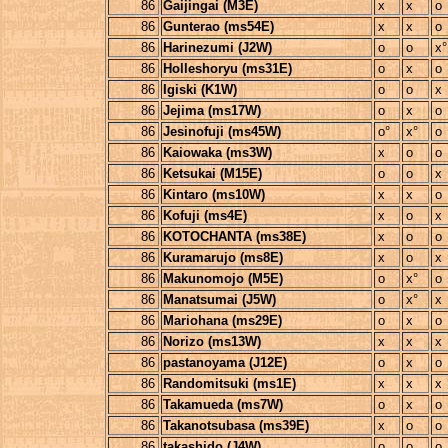
86
Gaijingai (M3E)
x
x
o
86
Gunterao (ms54E)
x
x
o
86
Harinezumi (J2W)
o
o
x°
86
Holleshoryu (ms31E)
o
x
o
86
Igiski (K1W)
o
o
x
86
Jejima (ms17W)
o
x
o
86
Jesinofuji (ms45W)
o°
x°
o
86
Kaiowaka (ms3W)
x
o
o
86
Ketsukai (M15E)
o
o
x
86
Kintaro (ms10W)
x
x
o
86
Kofuji (ms4E)
x
o
x
86
KOTOCHANTA (ms38E)
x
o
o
86
Kuramarujo (ms8E)
x
o
x
86
Makunomojo (M5E)
o
x°
o
86
Manatsumai (J5W)
o
x°
x
86
Mariohana (ms29E)
o
x
o
86
Norizo (ms13W)
x
x
x
86
pastanoyama (J12E)
o
x
o
86
Randomitsuki (ms1E)
x
x
x
86
Takamueda (ms7W)
o
x
o
86
Takanotsubasa (ms39E)
x
o
o
86
takashido (J4W)
o
o
o