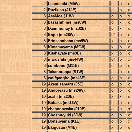
2
Leonishiki (M5W)
o
o
o
2
Ruziklao (J14E)
o
o
o
8
AsaMoe (J1W)
o
o
x
8
basashihime (ms6W)
o
x
o
8
Damimonay (ms32E)
o
x
o
8
Enjin (ms28W)
o°
o
o
8
Frinkanohana (ms9W)
x
o
o
8
Kintamayama (M9W)
x
o
o
8
Kitahayate (ms9E)
x
o
o
8
marushiki (ms44W)
o°
o
x
8
sunibono (M11E)
o
o
o
8
Takanorappa (S1W)
o
o
o
8
wolfgangho (ms46E)
o
o
o
19
Akemisamaru (J5E)
o
o
o
19
Andoreasu (ms24W)
o
o
o
19
asahi (ms23E)
x
x
o
19
Bubaka (ms16W)
o
o
o
19
chabonowaka (J10E)
o
o
x°
19
Choshu-yuki (J8W)
o
o
o
19
Doitsuyama (K1E)
o
o
x
19
Ekigozan (M4E)
x
o
o