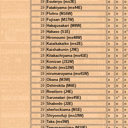
19
Esuteryu (ms3E)
o
o
o
19
Fatakiyama (ms44E)
x
x
o
19
Flohru (M16W)
o
o
o
19
Fujisan (M17W)
o
o
o
19
Hakajusakari (M8W)
x
o
o
19
Hakaso (S1E)
x
x
x°
19
Hironoumi (ms48W)
x
o
x
19
Kaiaikakaiko (ms2E)
x
o
o
19
Kaishakunin (J9E)
x
o
o
19
Kitakachiyama (ms41E)
o
x
o°
19
Konizan (J11W)
x
o
x
19
Mushi (ms12W)
o
o
x
19
nirumaruyama (ms41W)
x
o
o
19
Obana (M3W)
x
x°
x
19
Oshirokita (M6E)
x
o
x
19
Rowitoro (J4E)
x
o
x
19
Saruwatari (ms45E)
o
x°
x
19
Shabodo (J2E)
o
o
o
19
sherlockiama (M1E)
o
o
x
19
Shiyonofuji (ms19W)
x
o
x
19
Taka (ms5W)
o
x
o
19
Tamanaogijima (M10E)
o
x
o