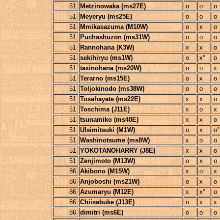
51
Metzinowaka (ms27E)
o
o
o
51
Meyeryu (ms25E)
o
o
o
51
Mmikasazuma (M10W)
o
x
o
51
Puchashuzon (ms31W)
o
o
o
51
Rannohana (K3W)
x
x
o
51
sekihiryu (ms1W)
o
x°
o
51
taxinohana (ms20W)
o
o
x
51
Terarno (ms15E)
o
x
o
51
Toljokinodo (ms38W)
o
o
o
51
Tosahayate (ms22E)
x
x
o
51
Toschima (J11E)
x
o
x
51
tsunamiko (ms40E)
x
x
o
51
Ulsimitsuki (M1W)
o
x
o°
51
Washinotsume (ms8W)
x
o
o
51
YOKOTANOHARRY (J8E)
x
x
o
51
Zenjimoto (M13W)
o
x
o
86
Akibono (M15W)
x
o
x
86
Anjoboshi (ms21W)
o
x
o
86
Azumaryu (M12E)
x
x°
o
86
Chiisabuke (J13E)
o
x
x
86
dimitri (ms6E)
o
o
o