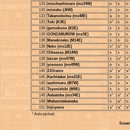
133
mischashimaru (ms34W)
o
x
o
133
misisko (J6W)
o
x
o
133
Takanodoitsu (ms48E)
a
o
x
133
Toki (K3E)
o°
x
o
138
gernobono (K2E)
x
x
o
138
GONZABUROW (ms5E)
o
x
x
138
Manekineko (M14E)
x
o
o
138
Neko (ms12E)
x°
o°
x
138
Oikeassa (M14W)
x
x
o
138
taizan (ms47W)
x
o°
x°
138
yosouou (ms49W)
o
x
x
145
21Grams
a°
a°
a°
145
Kachitakai (ms21E)
o
x
x
145
sashimaru (M7W)
x
x
x
145
Toyonishiki (M9E)
x
x
x
149
Aabatoba (ms34E)
x°
o°
x°
149
Wakanotakawaka
x
a°
o
151
hijiiyama
a°
a°
a°
° Auto-picked
Susan