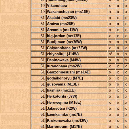
19
Vikanohara
x
o
x
19
Wakanoshuzan (ms16E)
a
o
x
51
Akatabi (ms23W)
o
x
o
51
Araiwa (ms26E)
o
o
o
51
Arcamis (ms11W)
o
x
o
51
big-jordan (ms13E)
x
x
o
51
Bunijiman (ms36W)
o
o
x
51
Chiyonohana (ms32W)
x
o
o
51
chiyosifuji (J14W)
o°
o
x
51
Daninowaka (M4W)
o
o
x
51
furanohana (ms2W)
x
x
o
51
Ganzohnesushi (ms14E)
o
x
o
51
godaikonoryu (M7E)
o
x
x
51
gusoyama (M13E)
o
o
o
51
hashira (ms11E)
o
x
o
51
Heikotoriki (J7W)
o
o
x
51
Heruwejima (M16E)
x
o
x
51
Jakusotsu (K2W)
o
x
o
51
kaenkamiko (ms7E)
o
o
x
51
Krokonowaka (ms43W)
o
x
o
51
Marionoumi (M17E)
o
x
o