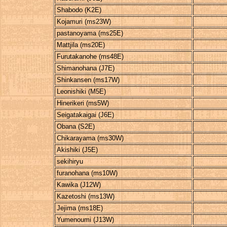
Shabodo (K2E)
Kojamuri (ms23W)
pastanoyama (ms25E)
Mattjila (ms20E)
Furutakanohe (ms48E)
Shimanohana (J7E)
Shinkansen (ms17W)
Leonishiki (M5E)
Hinerikeri (ms5W)
Seigatakaigai (J6E)
Obana (S2E)
Chikarayama (ms30W)
Akishiki (J5E)
sekihiryu
furanohana (ms10W)
Kawika (J12W)
Kazetoshi (ms13W)
Jejima (ms18E)
Yumenoumi (J13W)