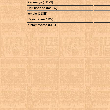
Azumaryu (J11W)
Harunochiba (ms3W)
jomojo (J13E)
Rayama (ms41W)
Kintamayama (M12E)