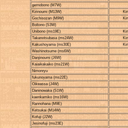
gernobono (M7W)
Kirinoumi (M13W)
Ki
Gochisozan (M9W)
Ki
Boltono (S3W)
Unibono (ms19E)
Ki
Takanotsubasa (ms24W)
Ki
Kakushoyama (ms30E)
Ki
Washinotsume (ms6W)
Danjinoumi (J6W)
Kaiaikakaiko (ms21W)
Nimonryu
fukunoyama (ms22E)
Oikeassa (J4W)
Daninowaka (S1W)
kaenkamiko (ms16W)
Rannohana (M9E)
Ketsukai (M14W)
Kofuji (J2W)
Jesinofuji (ms23E)