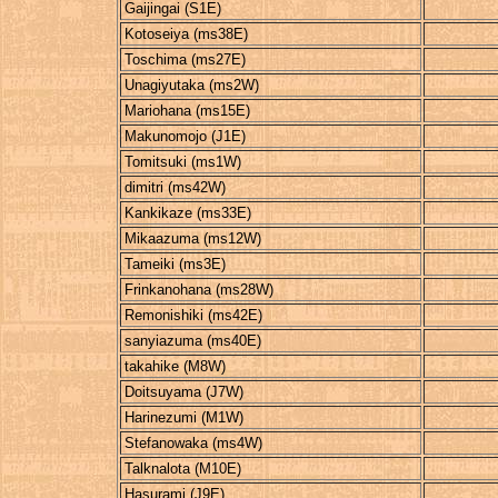
Gaijingai (S1E)
Kotoseiya (ms38E)
Toschima (ms27E)
Unagiyutaka (ms2W)
Mariohana (ms15E)
Makunomojo (J1E)
Tomitsuki (ms1W)
dimitri (ms42W)
Kankikaze (ms33E)
Mikaazuma (ms12W)
Tameiki (ms3E)
Frinkanohana (ms28W)
Remonishiki (ms42E)
sanyiazuma (ms40E)
takahike (M8W)
Doitsuyama (J7W)
Harinezumi (M1W)
Stefanowaka (ms4W)
Talknalota (M10E)
Hasurami (J9E)