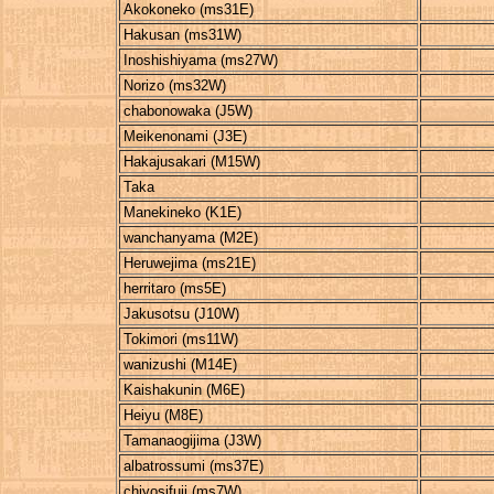
Akokoneko (ms31E)
Hakusan (ms31W)
Inoshishiyama (ms27W)
Norizo (ms32W)
chabonowaka (J5W)
Meikenonami (J3E)
Hakajusakari (M15W)
Taka
Manekineko (K1E)
wanchanyama (M2E)
Heruwejima (ms21E)
herritaro (ms5E)
Jakusotsu (J10W)
Tokimori (ms11W)
wanizushi (M14E)
Kaishakunin (M6E)
Heiyu (M8E)
Tamanaogijima (J3W)
albatrossumi (ms37E)
chiyosifuji (ms7W)