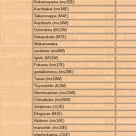
Kokomoyama (ms32E)
Kachitakai (ms34E)
Takanorappa (M4E)
Anjoboshi (ms18W)
Oshirokita (M12W)
Getayukata (M7E)
Wakanowaka
sunibono (ms8W)
Igiski (M11W)
Fukurou (ms17E)
godaikonoryu (ms28E)
Tairao (ms19W)
Toyonishiki (K2W)
Akemisamaru (ms15W)
Chiisabuke (ms26W)
Zenjimoto (J12E)
Ekigozan (M1E)
Akibono (ms16E)
marushiki (ms10E)
sherlockiama (J11E)