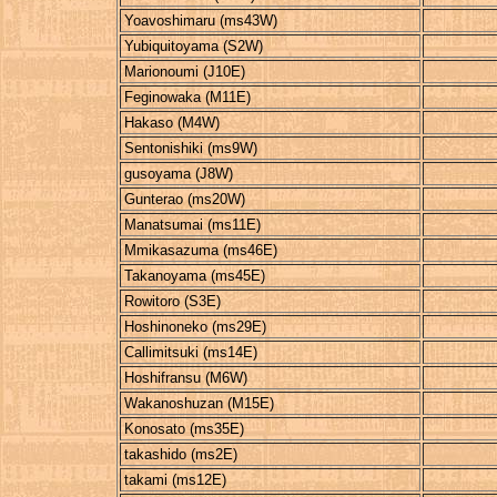
Yoavoshimaru (ms43W)
Yubiquitoyama (S2W)
Marionoumi (J10E)
Feginowaka (M11E)
Hakaso (M4W)
Sentonishiki (ms9W)
gusoyama (J8W)
Gunterao (ms20W)
Manatsumai (ms11E)
Mmikasazuma (ms46E)
Takanoyama (ms45E)
Rowitoro (S3E)
Hoshinoneko (ms29E)
Callimitsuki (ms14E)
Hoshifransu (M6W)
Wakanoshuzan (M15E)
Konosato (ms35E)
takashido (ms2E)
takami (ms12E)