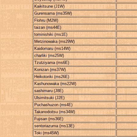
Kaikitsune (J1W)
Gurensama (ms35W)
Flohru (M2W)
taizan (ms44E)
tominishiki (ms1E)
Metzinowaka (ms29W)
Kaidomaru (ms14W)
charliki (ms25W)
Tzutziyama (ms6E)
Konizan (ms37W)
Heikotoriki (ms26E)
Kashunowaka (ms22W)
sashimaru (J8E)
Ulsimitsuki (J2E)
Puchashuzon (ms4E)
Takanodoitsu (ms34W)
Fujisan (ms36E)
sentoriazuma (ms13E)
Toki (ms45W)