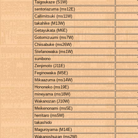
Taigoukaze (S1W)
sentoriazuma (ms12E)
Callimitsuki (ms11W)
takahike (M13W)
Getayukata (M6E)
Gotomizuumi (ms7W)
Chiisabuke (ms26W)
Stefanowaka (ms1W)
sunibono
Zenjimoto (J11E)
Feginowaka (M5E)
Mikaazuma (ms14W)
Hononeko (ms19E)
mineyama (ms18W)
Wakanozan (J10W)
Meikenonami (ms5E)
herritaro (ms5W)
takashido
Maguroyama (M14E)
Wakanoshuzan (ms2W)