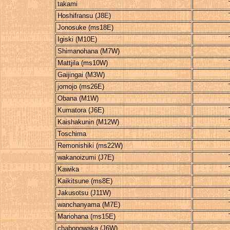
takami
Hoshifransu (J8E)
Jonosuke (ms18E)
Igiski (M10E)
Shimanohana (M7W)
Mattjila (ms10W)
Gaijingai (M3W)
jomojo (ms26E)
Obana (M1W)
Kumatora (J6E)
Kaishakunin (M12W)
Toschima
Remonishiki (ms22W)
wakanoizumi (J7E)
Kawika
Kaikitsune (ms8E)
Jakusotsu (J11W)
wanchanyama (M7E)
Mariohana (ms15E)
chabonowaka (J6W)