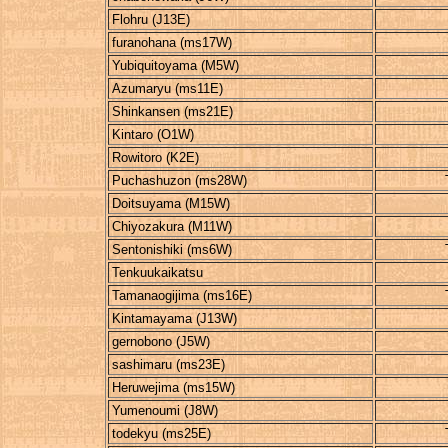
Flohru (J13E)
furanohana (ms17W)
Yubiquitoyama (M5W)
Azumaryu (ms11E)
Shinkansen (ms21E)
Kintaro (O1W)
Rowitoro (K2E)
Puchashuzon (ms28W)
Doitsuyama (M15W)
Chiyozakura (M11W)
Sentonishiki (ms6W)
Tenkuukaikatsu
Tamanaogijima (ms16E)
Kintamayama (J13W)
gernobono (J5W)
sashimaru (ms23E)
Heruwejima (ms15W)
Yumenoumi (J8W)
todekyu (ms25E)