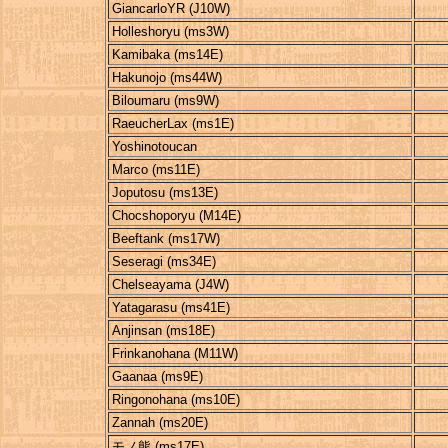
GiancarloYR (J10W)
Holleshoryu (ms3W)
Kamibaka (ms14E)
Hakunojo (ms44W)
Biloumaru (ms9W)
RaeucherLax (ms1E)
Yoshinotoucan
Marco (ms11E)
Joputosu (ms13E)
Chocshoporyu (M14E)
Beeftank (ms17W)
Seseragi (ms34E)
Chelseayama (J4W)
Yatagarasu (ms41E)
Anjinsan (ms18E)
Frinkanohana (M11W)
Gaanaa (ms9E)
Ringonohana (ms10E)
Zannah (ms20E)
モノ熊 (ms17E)