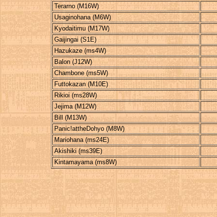
Terarno (M16W)
Usaginohana (M6W)
Kyodaitimu (M17W)
Gaijingai (S1E)
Hazukaze (ms4W)
Balon (J12W)
Chambone (ms5W)
Futtokazan (M10E)
Rikioi (ms28W)
Jejima (M12W)
Bill (M13W)
Panic!attheDohyo (M8W)
Mariohana (ms24E)
Akishiki (ms39E)
Kintamayama (ms8W)