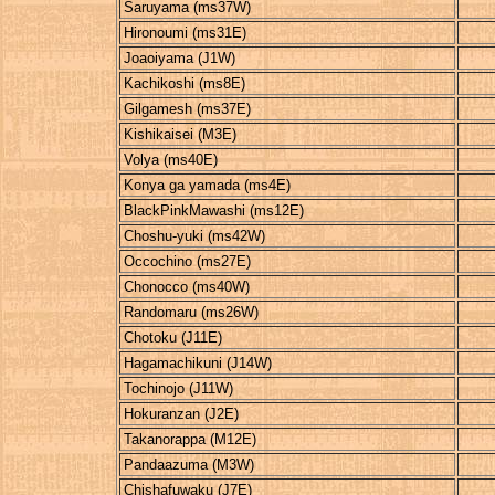
Saruyama (ms37W)
Hironoumi (ms31E)
Joaoiyama (J1W)
Kachikoshi (ms8E)
Gilgamesh (ms37E)
Kishikaisei (M3E)
Volya (ms40E)
Konya ga yamada (ms4E)
BlackPinkMawashi (ms12E)
Choshu-yuki (ms42W)
Occochino (ms27E)
Chonocco (ms40W)
Randomaru (ms26W)
Chotoku (J11E)
Hagamachikuni (J14W)
Tochinojo (J11W)
Hokuranzan (J2E)
Takanorappa (M12E)
Pandaazuma (M3W)
Chishafuwaku (J7E)