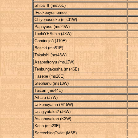
Shibai II (ms36E)
IFuckeeyomomee
Chiyonosocko (ms31W)
Papayasu (ms29W)
TochiYESshin (J3W)
Gominojoō (J10E)
Bozeki (ms51E)
Takaishi (ms43W)
Asapedroryu (ms12W)
Tenbungakusha (ms46E)
Hasebe (ms28E)
Stephanu (ms18W)
Taizan (ms44E)
Aihara (J7W)
Unkonoyama (M15W)
Unagiyutaka2 (J6W)
Asashosakari (K3W)
Kaito (ms23E)
ScreechingOwlet (M5E)