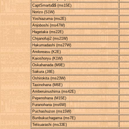
CaptSmarta$$ (ms15E)
Norizo (S1W)
Yoshiazuma (ms2E)
Anjoboshi (ms47W)
Hagetaka (ms22E)
Chijanofuji2 (ms21W)
Hakumadashi (ms27W)
Andoreasu (K2E)
Kaioshoryu (K1W)
Oskahanada (M9E)
Sakura (J8E)
Oshirokita (ms23W)
Taxinohana (M6E)
Amberuinushima (ms42E)
Pepenohana (M15E)
Furanohana (ms6W)
Puchashuzon (ms15W)
Bunbukuchagama (ms7E)
Tetsuarashi (ms33E)