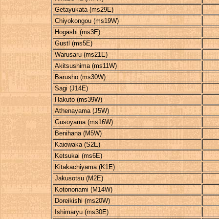
Getayukata (ms29E)
Chiyokongou (ms19W)
Hogashi (ms3E)
Gustl (ms5E)
Warusaru (ms21E)
Akitsushima (ms11W)
Barusho (ms30W)
Sagi (J14E)
Hakuto (ms39W)
Athenayama (J5W)
Gusoyama (ms16W)
Benihana (M5W)
Kaiowaka (S2E)
Ketsukai (ms6E)
Kitakachiyama (K1E)
Jakusotsu (M2E)
Kotononami (M14W)
Doreikishi (ms20W)
Ishimaryu (ms30E)