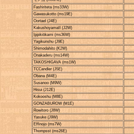
Fashiriteta (ms33W)
Gawasukotto (ms19E)
Oortael (J4E)
KakushoyamaII (J2W)
Ippikiōkami (ms36W)
Yagikunshu (J9E)
Shimodahito (K2W)
Onakaderu (ms14W)
TAKOSHIGAVA (ms1W)
TCCandler (J5E)
Obana (M4E)
Susanoo (M9W)
Hisui (J12E)
Kokooshu (M8E)
GONZABUROW (M1E)
Rowitoro (J8W)
Yasuke (J9W)
Effinojo (ms7W)
Thompsst (ms26E)