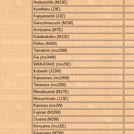
Andonishiki (M13E)
KyleMaru (J3E)
Kajiyanoshō (J1E)
Ganzohnesushi (M1W)
Achiyama (M7E)
Kaiaikakaiko (M11E)
Flohru (M4W)
Tamakirin (ms10W)
Fia (ms34W)
WAKATAKE (ms25E)
Kobashi (J13W)
Katoomaru (ms24W)
Terukaze (ms25W)
Manatsumai (M17E)
Musashisato (J13E)
Kazeryu (ms2W)
Fujisan (M10W)
Oyama (M2W)
Kimyama (ms16E)
Kiriazuma (M7W)