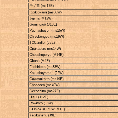
モノ熊 (ms17E)
Ippikiōkami (ms36W)
Jejima (M12W)
Gominojoō (J10E)
Puchashuzon (ms15W)
Chiyokongou (ms19W)
TCCandler (J5E)
Onakaderu (ms14W)
Chocshoporyu (M14E)
Obana (M4E)
Fashiriteta (ms33W)
KakushoyamaII (J2W)
Gawasukotto (ms19E)
Chonocco (ms40W)
Occochino (ms27E)
Hisui (J12E)
Rowitoro (J8W)
GONZABUROW (M1E)
Yagikunshu (J9E)