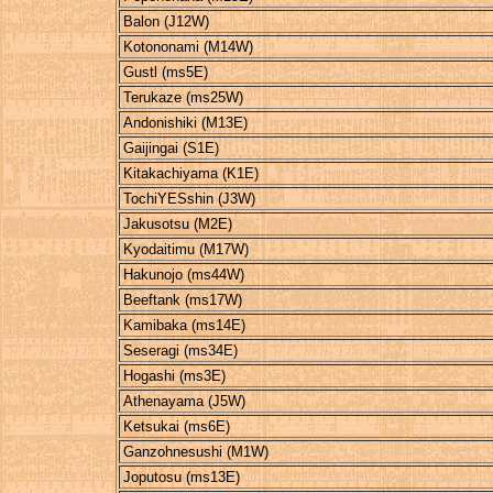
Balon (J12W)
Kotononami (M14W)
Gustl (ms5E)
Terukaze (ms25W)
Andonishiki (M13E)
Gaijingai (S1E)
Kitakachiyama (K1E)
TochiYESshin (J3W)
Jakusotsu (M2E)
Kyodaitimu (M17W)
Hakunojo (ms44W)
Beeftank (ms17W)
Kamibaka (ms14E)
Seseragi (ms34E)
Hogashi (ms3E)
Athenayama (J5W)
Ketsukai (ms6E)
Ganzohnesushi (M1W)
Joputosu (ms13E)