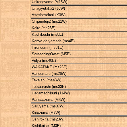
Unkonoyama (M15W)
Unagiyutaka2 (J6W)
Asashosakari (K3W)
Chijanofuji2 (ms21W)
Kaito (ms23E)
Kachikoshi (ms8E)
Konya ga yamada (ms4E)
Hironoumi (ms31E)
ScreechingOwlet (M5E)
Volya (ms40E)
WAKATAKE (ms25E)
Randomaru (ms26W)
Takaishi (ms43W)
Tetsuarashi (ms33E)
Hagamachikuni (J14W)
Pandaazuma (M3W)
Saruyama (ms37W)
Kiriazuma (M7W)
Oshirokita (ms23W)
Kishikaisei (M3E)