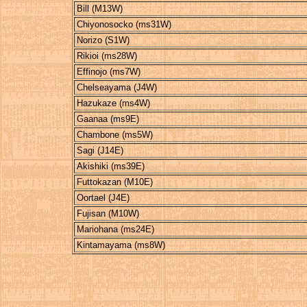
Bill (M13W)
Chiyonosocko (ms31W)
Norizo (S1W)
Rikioi (ms28W)
Effinojo (ms7W)
Chelseayama (J4W)
Hazukaze (ms4W)
Gaanaa (ms9E)
Chambone (ms5W)
Sagi (J14E)
Akishiki (ms39E)
Futtokazan (M10E)
Oortael (J4E)
Fujisan (M10W)
Mariohana (ms24E)
Kintamayama (ms8W)