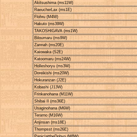
Akitsushima (ms11W)
RaeucherLax (ms1E)
Flohru (M4W)
Hakuto (ms39W)
TAKOSHIGAVA (ms1W)
Biloumaru (ms9W)
Zannah (ms20E)
Kaiowaka (S2E)
Katoomaru (ms24W)
Holleshoryu (ms3W)
Doreikishi (ms20W)
Hokuranzan (J2E)
Kobashi (J13W)
Frinkanohana (M11W)
Shibai II (ms36E)
Usaginohana (M6W)
Terarno (M16W)
Anjinsan (ms18E)
Thompsst (ms26E)
Panic!attheDohyo (M8W)