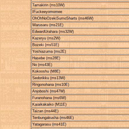
Tamakirin (ms10W)
IFuckeeyomomee
OhOhNoOzekiSumoSharts (ms46W)
Warusaru (ms21E)
EdwardUrahara (ms32W)
Kazeryu (ms2W)
Bozeki (ms51E)
Yoshiazuma (ms2E)
Hasebe (ms28E)
No (ms43E)
Kokooshu (M8E)
Sedorikku (ms13W)
Ringonohana (ms10E)
Anjoboshi (ms47W)
Furanohana (ms6W)
Kaiaikakaiko (M11E)
Taizan (ms44E)
Tenbungakusha (ms46E)
Yatagarasu (ms41E)