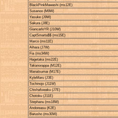
BlackPinkMawashi (ms12E)
Susanoo (M9W)
Yasuke (J9W)
Sakura (J8E)
GiancarloYR (J10W)
CaptSmarta$$ (ms15E)
Marco (ms11E)
Aihara (J7W)
Fia (ms34W)
Hagetaka (ms22E)
Takanorappa (M12E)
Manatsumai (M17E)
KyleMaru (J3E)
Tochinojo (J11W)
Chishafuwaku (J7E)
Chotoku (J11E)
Stephanu (ms18W)
Andoreasu (K2E)
Barusho (ms30W)