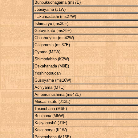
Bunbukuchagama (ms7E)
Joaoiyama (J1W)
Hakumadashi (ms27W)
Ishimaryu (ms30E)
Getayukata (ms29E)
Choshu-yuki (ms42W)
Gilgamesh (ms37E)
Oyama (M2W)
Shimodahito (K2W)
Oskahanada (M9E)
Yoshinotoucan
Gusoyama (ms16W)
Achiyama (M7E)
Amberuinushima (ms42E)
Musashisato (J13E)
Taxinohana (M6E)
Benihana (M5W)
Kajiyanoshō (J1E)
Kaioshoryu (K1W)
Pepenohana (M15E)