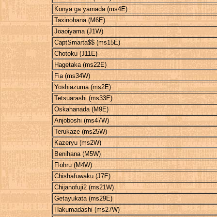
Konya ga yamada (ms4E)
Taxinohana (M6E)
Joaoiyama (J1W)
CaptSmarta$$ (ms15E)
Chotoku (J11E)
Hagetaka (ms22E)
Fia (ms34W)
Yoshiazuma (ms2E)
Tetsuarashi (ms33E)
Oskahanada (M9E)
Anjoboshi (ms47W)
Terukaze (ms25W)
Kazeryu (ms2W)
Benihana (M5W)
Flohru (M4W)
Chishafuwaku (J7E)
Chijanofuji2 (ms21W)
Getayukata (ms29E)
Hakumadashi (ms27W)