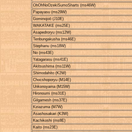
OhOhNoOzekiSumoSharts (ms46W)
Papayasu (ms29W)
Gominojoō (J10E)
WAKATAKE (ms25E)
Asapedroryu (ms12W)
Tenbungakusha (ms46E)
Stephanu (ms18W)
No (ms43E)
Yatagarasu (ms41E)
Akitsushima (ms11W)
Shimodahito (K2W)
Chocshoporyu (M14E)
Unkonoyama (M15W)
Hironoumi (ms31E)
Gilgamesh (ms37E)
Kiriazuma (M7W)
Asashosakari (K3W)
Kachikoshi (ms8E)
Kaito (ms23E)