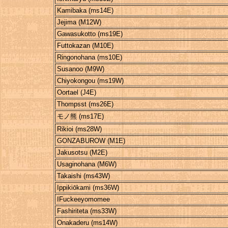
Kamibaka (ms14E)
Jejima (M12W)
Gawasukotto (ms19E)
Futtokazan (M10E)
Ringonohana (ms10E)
Susanoo (M9W)
Chiyokongou (ms19W)
Oortael (J4E)
Thompsst (ms26E)
モノ熊 (ms17E)
Rikioi (ms28W)
GONZABUROW (M1E)
Jakusotsu (M2E)
Usaginohana (M6W)
Takaishi (ms43W)
Ippikiōkami (ms36W)
IFuckeeyomomee
Fashiriteta (ms33W)
Onakaderu (ms14W)