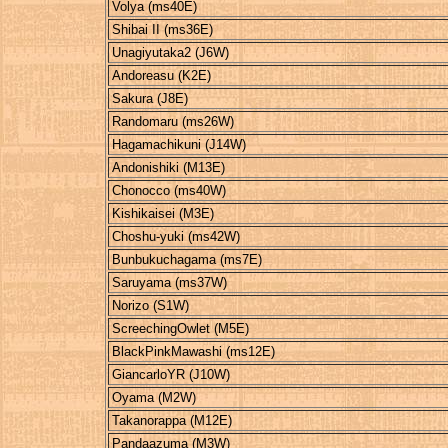
Volya (ms40E)
Shibai II (ms36E)
Unagiyutaka2 (J6W)
Andoreasu (K2E)
Sakura (J8E)
Randomaru (ms26W)
Hagamachikuni (J14W)
Andonishiki (M13E)
Chonocco (ms40W)
Kishikaisei (M3E)
Choshu-yuki (ms42W)
Bunbukuchagama (ms7E)
Saruyama (ms37W)
Norizo (S1W)
ScreechingOwlet (M5E)
BlackPinkMawashi (ms12E)
GiancarloYR (J10W)
Oyama (M2W)
Takanorappa (M12E)
Pandaazuma (M3W)