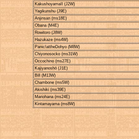
KakushoyamaII (J2W)
Yagikunshu (J9E)
Anjinsan (ms18E)
Obana (M4E)
Rowitoro (J8W)
Hazukaze (ms4W)
Panic!attheDohyo (M8W)
Chiyonosocko (ms31W)
Occochino (ms27E)
Kajiyanoshō (J1E)
Bill (M13W)
Chambone (ms5W)
Akishiki (ms39E)
Mariohana (ms24E)
Kintamayama (ms8W)