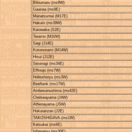
Biloumaru (ms9W)
Gaanaa (ms9E)
Manatsumai (M17E)
Hakuto (ms39W)
Kaiowaka (S2E)
Terarno (M16W)
Sagi (J14E)
Kotononami (M14W)
Hisui (J12E)
Seseragi (ms34E)
Effinojo (ms7W)
Holleshoryu (ms3W)
Beeftank (ms17W)
Amberuinushima (ms42E)
Chelseayama (J4W)
Athenayama (J5W)
Hokuranzan (J2E)
TAKOSHIGAVA (ms1W)
Ketsukai (ms6E)
Ishimaryu (ms30E)