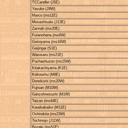
TCCandler (J5E)
Yasuke (J9W)
Marco (ms11E)
Musashisato (J13E)
Zannah (ms20E)
Furanohana (ms6W)
Gusoyama (ms16W)
Gaijingai (S1E)
Warusaru (ms21E)
Puchashuzon (ms15W)
Kitakachiyama (K1E)
Kokooshu (M8E)
Doreikishi (ms20W)
Fujisan (M10W)
Ganzohnesushi (M1W)
Taizan (ms44E)
Kaiaikakaiko (M11E)
Oshirokita (ms23W)
Tochinojo (J11W)
Bozeki (ms51E)