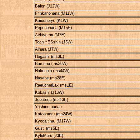
Balon (J12W)
Frinkanohana (M11W)
Kaioshoryu (K1W)
Pepenohana (M15E)
Achiyama (M7E)
TochiYESshin (J3W)
Aihara (J7W)
Hogashi (ms3E)
Barusho (ms30W)
Hakunojo (ms44W)
Hasebe (ms28E)
RaeucherLax (ms1E)
Kobashi (J13W)
Joputosu (ms13E)
Yoshinotoucan
Katoomaru (ms24W)
Kyodaitimu (M17W)
Gustl (ms5E)
KyleMaru (J3E)