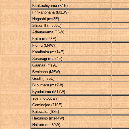
Kitakachiyama (K1E)
Frinkanohana (M11W)
Hogashi (ms3E)
Shibai II (ms36E)
Athenayama (J5W)
Kaito (ms23E)
Flohru (M4W)
Kamibaka (ms14E)
Seseragi (ms34E)
Gaanaa (ms9E)
Benihana (M5W)
Gustl (ms5E)
Biloumaru (ms9W)
Kyodaitimu (M17W)
Yoshinotoucan
Gominojoō (J10E)
Kaiowaka (S2E)
Hakunojo (ms44W)
Hakuto (ms39W)