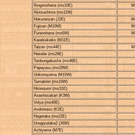
Ringonohana (ms10E)
W
Akitsushima (ms11W)
Hokuranzan (J2E)
W
Fujisan (M10W)
W
Furanohana (ms6W)
W
Kaiaikakaiko (M11E)
Taizan (ms44E)
W
Hasebe (ms28E)
Tenbungakusha (ms46E)
Papayasu (ms29W)
Unkonoyama (M15W)
Tamakirin (ms10W)
Hironoumi (ms31E)
Asashosakari (K3W)
Volya (ms40E)
Andoreasu (K2E)
Hagetaka (ms22E)
Unagiyutaka2 (J6W)
Achiyama (M7E)