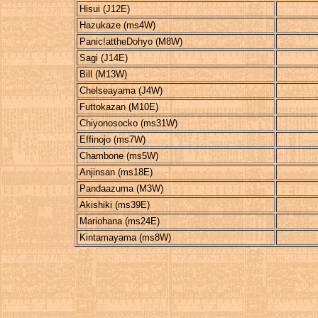
Hisui (J12E)
Hazukaze (ms4W)
Panic!attheDohyo (M8W)
Sagi (J14E)
Bill (M13W)
Chelseayama (J4W)
Futtokazan (M10E)
Chiyonosocko (ms31W)
Effinojo (ms7W)
Chambone (ms5W)
Anjinsan (ms18E)
Pandaazuma (M3W)
Akishiki (ms39E)
Mariohana (ms24E)
Kintamayama (ms8W)