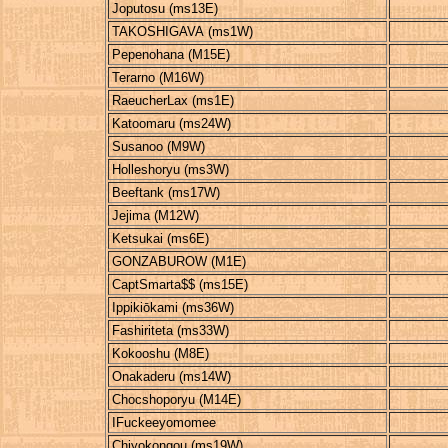
Joputosu (ms13E)
TAKOSHIGAVA (ms1W)
Pepenohana (M15E)
Terarno (M16W)
RaeucherLax (ms1E)
Katoomaru (ms24W)
Susanoo (M9W)
Holleshoryu (ms3W)
Beeftank (ms17W)
Jejima (M12W)
Ketsukai (ms6E)
GONZABUROW (M1E)
CaptSmarta$$ (ms15E)
Ippikiōkami (ms36W)
Fashiriteta (ms33W)
Kokooshu (M8E)
Onakaderu (ms14W)
Chocshoporyu (M14E)
IFuckeeyomomee
Chiyokongou (ms19W)