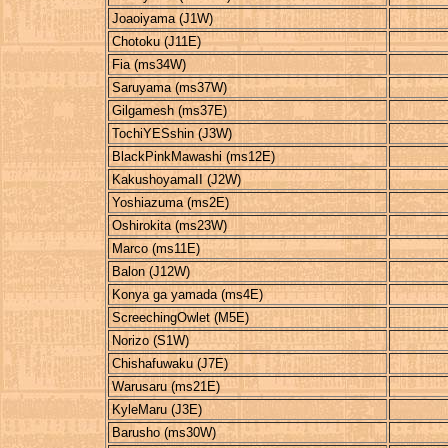
Joaoiyama (J1W)
Chotoku (J11E)
Fia (ms34W)
Saruyama (ms37W)
Gilgamesh (ms37E)
TochiYESshin (J3W)
BlackPinkMawashi (ms12E)
KakushoyamaII (J2W)
Yoshiazuma (ms2E)
Oshirokita (ms23W)
Marco (ms11E)
Balon (J12W)
Konya ga yamada (ms4E)
ScreechingOwlet (M5E)
Norizo (S1W)
Chishafuwaku (J7E)
Warusaru (ms21E)
KyleMaru (J3E)
Barusho (ms30W)