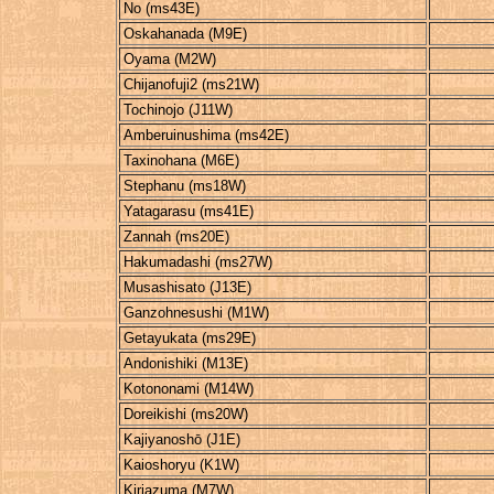
No (ms43E)
Oskahanada (M9E)
Oyama (M2W)
Chijanofuji2 (ms21W)
Tochinojo (J11W)
Amberuinushima (ms42E)
Taxinohana (M6E)
Stephanu (ms18W)
Yatagarasu (ms41E)
Zannah (ms20E)
Hakumadashi (ms27W)
Musashisato (J13E)
Ganzohnesushi (M1W)
Getayukata (ms29E)
Andonishiki (M13E)
Kotononami (M14W)
Doreikishi (ms20W)
Kajiyanoshō (J1E)
Kaioshoryu (K1W)
Kiriazuma (M7W)