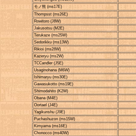
モノ熊 (ms17E)
Thompsst (ms26E)
Rowitoro (J8W)
Jakusotsu (M2E)
Terukaze (ms25W)
Sedorikku (ms13W)
Rikioi (ms28W)
Kazeryu (ms2W)
TCCandler (J5E)
Usaginohana (M6W)
Ishimaryu (ms30E)
Gawasukotto (ms19E)
Shimodahito (K2W)
Obana (M4E)
Oortael (J4E)
Yagikunshu (J9E)
Puchashuzon (ms15W)
Kimyama (ms16E)
Chonocco (ms40W)