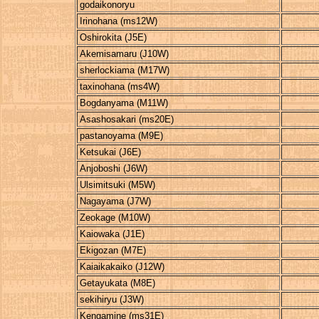
godaikonoryu
Irinohana (ms12W)
Oshirokita (J5E)
Akemisamaru (J10W)
sherlockiama (M17W)
taxinohana (ms4W)
Bogdanyama (M11W)
Asashosakari (ms20E)
pastanoyama (M9E)
Ketsukai (J6E)
Anjoboshi (J6W)
Ulsimitsuki (M5W)
Nagayama (J7W)
Zeokage (M10W)
Kaiowaka (J1E)
Ekigozan (M7E)
Kaiaikakaiko (J12W)
Getayukata (M8E)
sekihiryu (J3W)
Kengamine (ms31E)