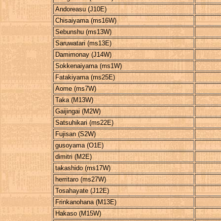
Andoreasu (J10E)
Chisaiyama (ms16W)
Sebunshu (ms13W)
Saruwatari (ms13E)
Damimonay (J14W)
Sokkenaiyama (ms1W)
Fatakiyama (ms25E)
Aome (ms7W)
Taka (M13W)
Gaijingai (M2W)
Satsuhikari (ms22E)
Fujisan (S2W)
gusoyama (O1E)
dimitri (M2E)
takashido (ms17W)
herritaro (ms27W)
Tosahayate (J12E)
Frinkanohana (M13E)
Hakaso (M15W)