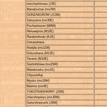
mischashimaru (J3E)
Manatsumai (ms2W)
GONZABUROW (J13W)
Saruyama (ms30E)
Puchashuzon (M8W)
Heruwejima (M10E)
Randomitsuki (K1E)
Oskanohana
Mattjila (ms11W)
Golynohana (M12E)
Terarno (M16E)
Sashohitowa (ms25W)
Manekineko (ms1E)
Chiyoshifuji
Mysko (ms18W)
Marimo (ms4E)
YOKOTANOHARRY (J5W)
chocshoporyu (ms30W)
Ganzohnesushi (J8W)