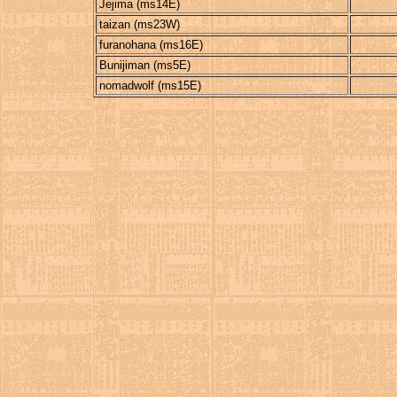
Jejima (ms14E)
taizan (ms23W)
furanohana (ms16E)
Bunijiman (ms5E)
nomadwolf (ms15E)