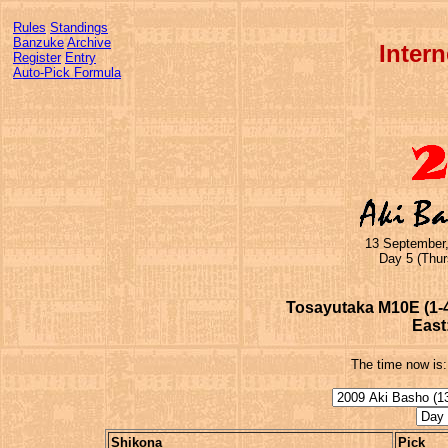
Rules
Standings
Banzuke
Archive
Inter
Register
Entry
Auto-Pick Formula
13 September,
Day 5 (Thur
Tosayutaka M10E (1-4)
East
The time now is
Shikona
Pick