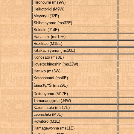
Hironoumi (ms9W)
Heikotoriki (M9W)
Meyeryu (J2E)
Shibatayama (ms32E)
Sukiaki (J14E)
Hana-ichi (ms19E)
Ruziklao (M15E)
Kitakachiyama (ms10E)
Konosato (ms8E)
ilovetochinoshin (ms22W)
Haruko (ms3W)
Kotononami (ms6E)
å±±ã®ç†Š (ms29E)
Doitsuyama (M17E)
Tamanaogijima (J4W)
Kaiomitsuki (ms17E)
Leonishiki (M3E)
Rowitoro (M1E)
Hamagewonna (ms11E)