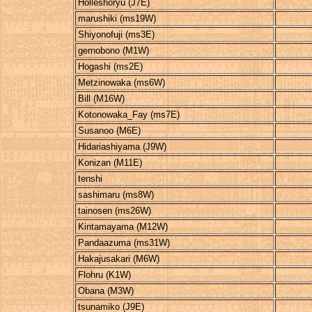
Holleshoryu (J7E)
marushiki (ms19W)
Shiyonofuji (ms3E)
gernobono (M1W)
Hogashi (ms2E)
Metzinowaka (ms6W)
Bill (M16W)
Kotonowaka_Fay (ms7E)
Susanoo (M6E)
Hidariashiyama (J9W)
Konizan (M11E)
tenshi
sashimaru (ms8W)
tainosen (ms26W)
Kintamayama (M12W)
Pandaazuma (ms31W)
Hakajusakari (M6W)
Flohru (K1W)
Obana (M3W)
tsunamiko (J9E)