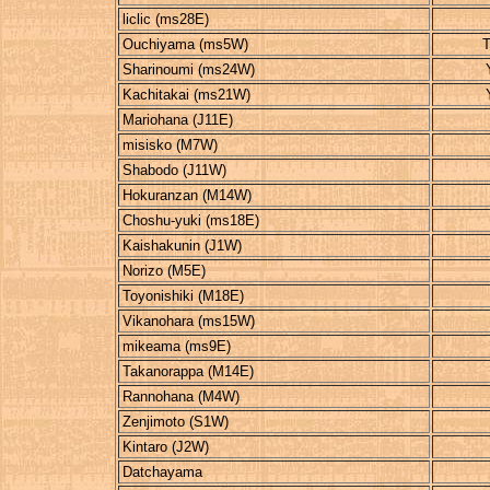
liclic (ms28E)
Ouchiyama (ms5W)
T
Sharinoumi (ms24W)
Kachitakai (ms21W)
Mariohana (J11E)
misisko (M7W)
Shabodo (J11W)
Hokuranzan (M14W)
Choshu-yuki (ms18E)
Kaishakunin (J1W)
Norizo (M5E)
Toyonishiki (M18E)
Vikanohara (ms15W)
mikeama (ms9E)
Takanorappa (M14E)
Rannohana (M4W)
Zenjimoto (S1W)
Kintaro (J2W)
Datchayama