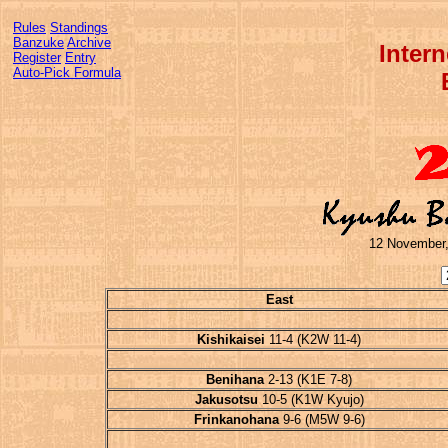
Rules
Standings
Banzuke
Archive
Inter
Register
Entry
Auto-Pick Formula
12 November,
East
Kishikaisei
11-4 (K2W 11-4)
Benihana
2-13 (K1E 7-8)
Jakusotsu
10-5 (K1W Kyujo)
Frinkanohana
9-6 (M5W 9-6)