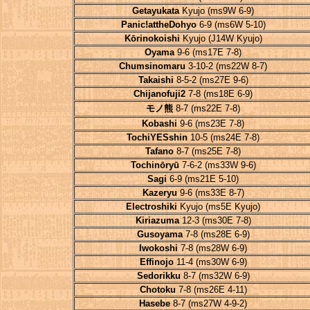
Getayukata
Kyujo (ms9W 6-9)
Panic!attheDohyo
6-9 (ms6W 5-10)
Kōrinokoishi
Kyujo (J14W Kyujo)
Oyama
9-6 (ms17E 7-8)
Chumsinomaru
3-10-2 (ms22W 8-7)
Takaishi
8-5-2 (ms27E 9-6)
Chijanofuji2
7-8 (ms18E 6-9)
モノ熊
8-7 (ms22E 7-8)
Kobashi
9-6 (ms23E 7-8)
TochiYESshin
10-5 (ms24E 7-8)
Tafano
8-7 (ms25E 7-8)
Tochinōryū
7-6-2 (ms33W 9-6)
Sagi
6-9 (ms21E 5-10)
Kazeryu
9-6 (ms33E 8-7)
Electroshiki
Kyujo (ms5E Kyujo)
Kiriazuma
12-3 (ms30E 7-8)
Gusoyama
7-8 (ms28E 6-9)
Iwokoshi
7-8 (ms28W 6-9)
Effinojo
11-4 (ms30W 6-9)
Sedorikku
8-7 (ms32W 6-9)
Chotoku
7-8 (ms26E 4-11)
Hasebe
8-7 (ms27W 4-9-2)