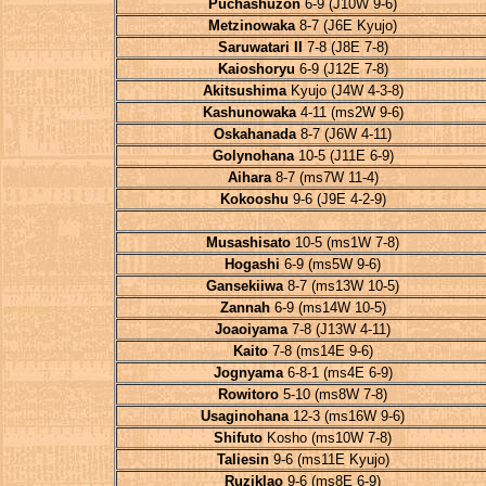
Puchashuzon
6-9 (J10W 9-6)
Metzinowaka
8-7 (J6E Kyujo)
Saruwatari II
7-8 (J8E 7-8)
Kaioshoryu
6-9 (J12E 7-8)
Akitsushima
Kyujo (J4W 4-3-8)
Kashunowaka
4-11 (ms2W 9-6)
Oskahanada
8-7 (J6W 4-11)
Golynohana
10-5 (J11E 6-9)
Aihara
8-7 (ms7W 11-4)
Kokooshu
9-6 (J9E 4-2-9)
Musashisato
10-5 (ms1W 7-8)
Hogashi
6-9 (ms5W 9-6)
Gansekiiwa
8-7 (ms13W 10-5)
Zannah
6-9 (ms14W 10-5)
Joaoiyama
7-8 (J13W 4-11)
Kaito
7-8 (ms14E 9-6)
Jognyama
6-8-1 (ms4E 6-9)
Rowitoro
5-10 (ms8W 7-8)
Usaginohana
12-3 (ms16W 9-6)
Shifuto
Kosho (ms10W 7-8)
Taliesin
9-6 (ms11E Kyujo)
Ruziklao
9-6 (ms8E 6-9)