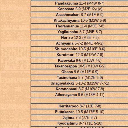
Pandaazuma
11-4 (M4W 8-7)
Konosato
6-9 (M2E Kyujo)
Asashosakari
8-7 (M1E 6-9)
Kitakachiyama
10-5 (M2W 6-9)
Thoranuanue
11-4 (M5E 7-8)
Yagikunshu
8-7 (M9E 8-7)
Norizo
12-3 (M8E 7-8)
Achiyama
6-7-2 (M4E 4-9-2)
Shimodahito
10-5 (M16E 9-6)
Kuroimori
12-3 (M12W 7-8)
Kaiowaka
9-6 (M13W 7-8)
Takanorappa
10-5 (M10W 6-9)
Obana
9-6 (M11E 6-9)
Taxinohana
8-7 (M12E 6-9)
Unagiyutaka2
3-10-2 (M15W 7-7-1)
Kotononami
8-7 (M16W 7-8)
Athenayama
9-6 (M13E 4-11)
Herritarooo
8-7 (J2E 7-8)
Futtokazan
10-5 (M17E 5-10)
Jejima
7-8 (J7E 8-7)
Kyodaitimu
8-7 (J1E 5-10)