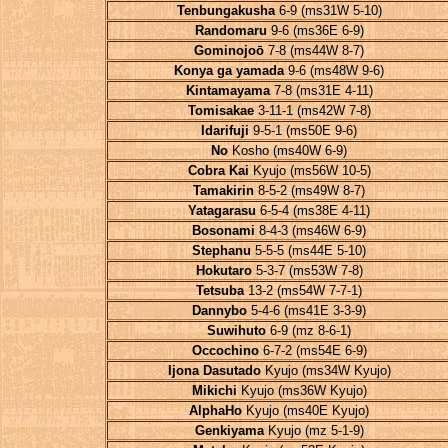
Tenbungakusha
6-9 (ms31W 5-10)
Randomaru
9-6 (ms36E 6-9)
Gominojoō
7-8 (ms44W 8-7)
Konya ga yamada
9-6 (ms48W 9-6)
Kintamayama
7-8 (ms31E 4-11)
Tomisakae
3-11-1 (ms42W 7-8)
Idarifuji
9-5-1 (ms50E 9-6)
No
Kosho (ms40W 6-9)
Cobra Kai
Kyujo (ms56W 10-5)
Tamakirin
8-5-2 (ms49W 8-7)
Yatagarasu
6-5-4 (ms38E 4-11)
Bosonami
8-4-3 (ms46W 6-9)
Stephanu
5-5-5 (ms44E 5-10)
Hokutaro
5-3-7 (ms53W 7-8)
Tetsuba
13-2 (ms54W 7-7-1)
Dannybo
5-4-6 (ms41E 3-3-9)
Suwihuto
6-9 (mz 8-6-1)
Occochino
6-7-2 (ms54E 6-9)
Ijona Dasutado
Kyujo (ms34W Kyujo)
Mikichi
Kyujo (ms36W Kyujo)
AlphaHo
Kyujo (ms40E Kyujo)
Genkiyama
Kyujo (mz 5-1-9)