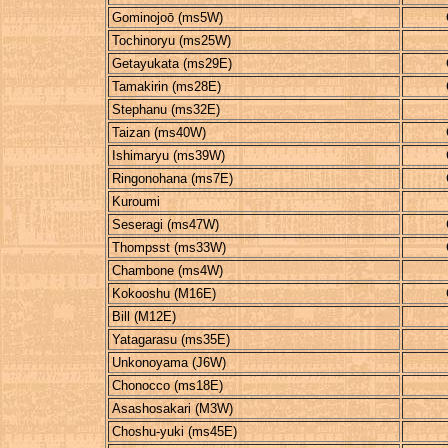
Gominojoō (ms5W)
Tochinoryu (ms25W)
Getayukata (ms29E)
Tamakirin (ms28E)
Stephanu (ms32E)
Taizan (ms40W)
Ishimaryu (ms39W)
Ringonohana (ms7E)
Kuroumi
Seseragi (ms47W)
Thompsst (ms33W)
Chambone (ms4W)
Kokooshu (M16E)
Bill (M12E)
Yatagarasu (ms35E)
Unkonoyama (J6W)
Chonocco (ms18E)
Asashosakari (M3W)
Choshu-yuki (ms45E)