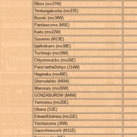
Rikioi (ms37W)
Tenbungakusha (ms37E)
Bozeki (ms38W)
Pandaazuma (M5E)
Kaito (ms22W)
Susanoo (M13E)
Ippikiōkami (ms38E)
Tochinojo (ms19W)
Chiyonosocko (ms26E)
Panic!attheDohyo (J14W)
Hagetaka (ms48E)
Shimodahito (M6W)
Warusaru (ms26W)
GONZABUROW (M4W)
Yarimotsu (ms20E)
Obana (S2E)
EdwardUrahara (ms11E)
Yoshiazuma (J8W)
Ganzohnesushi (M11E)