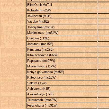
BlindOzekiMcTell
Kobashi (ms2W)
Jakusotsu (M2E)
Yasuke (ms8E)
Joaoiyama (ms1W)
Multimikstar (ms34W)
Chotoku (J12E)
Joputosu (ms15E)
Kimyama (ms27E)
Kitakachiyama (M2W)
Papayasu (ms27W)
Musashisato (J12W)
Konya ga yamada (ms5E)
Katoomaru (ms16W)
Sakura (J5W)
Achiyama (K1E)
Asapedroryu (J7E)
Tetsuarashi (ms42W)
Furanohana (ms31W)