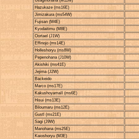
Usaginohana (M11W)
Hazukaze (ms16E)
Jimizakura (ms54W)
Fujisan (M4E)
Kyodaitimu (M8E)
Oortael (J1W)
Effinojo (ms14E)
Holleshoryu (ms8W)
Pepenohana (J10W)
Akishiki (ms41E)
Jejima (J2W)
Backeido
Marco (ms17E)
KakushoyamaII (ms6E)
Hisui (ms13E)
Biloumaru (ms12E)
Gustl (ms21E)
Sagi (J9W)
Mariohana (ms25E)
Kaioshoryu (M3E)