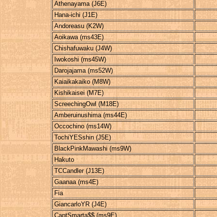
Athenayama (J6E)
Hana-ichi (J1E)
Andoreasu (K2W)
Aoikawa (ms43E)
Chishafuwaku (J4W)
Iwokoshi (ms45W)
Darojajama (ms52W)
Kaiaikakaiko (M8W)
Kishikaisei (M7E)
ScreechingOwl (M18E)
Amberuinushima (ms44E)
Occochino (ms14W)
TochiYESshin (J5E)
BlackPinkMawashi (ms9W)
Hakuto
TCCandler (J13E)
Gaanaa (ms4E)
Fia
GiancarloYR (J4E)
CaptSmarta$$ (ms9E)