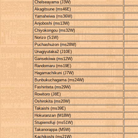
Chelseayama (J3W)
Akagitsune (ms46E)
Yamaheiwa (ms36W)
Anjoboshi (ms13W)
Chiyokongou (ms32W)
Norizo (S1W)
Puchashuzon (ms28W)
Unagiyutaka2 (J10E)
Gansekiiwa (ms12W)
Randomaru (ms19E)
Hagamachikuni (J7W)
Bunbukuchagama (ms24W)
Fashiriteta (ms29W)
Rowitoro (J8E)
Oshirokita (ms20W)
Takaishi (ms39E)
Hokuranzan (M18W)
Stupienofuji (ms51W)
Takanorappa (M5W)
Kachikoshi (ms21W)