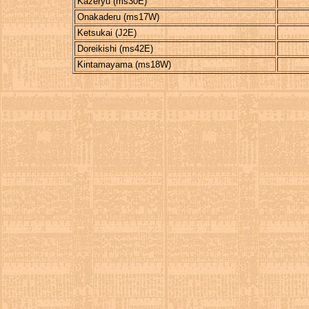
Kazeryu (ms30E)
Onakaderu (ms17W)
Ketsukai (J2E)
Doreikishi (ms42E)
Kintamayama (ms18W)