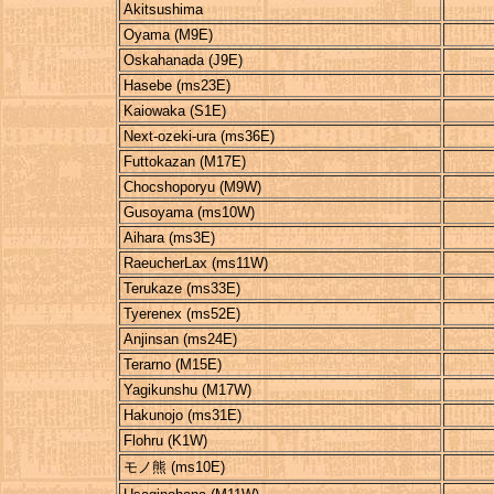
Akitsushima
Oyama (M9E)
Oskahanada (J9E)
Hasebe (ms23E)
Kaiowaka (S1E)
Next-ozeki-ura (ms36E)
Futtokazan (M17E)
Chocshoporyu (M9W)
Gusoyama (ms10W)
Aihara (ms3E)
RaeucherLax (ms11W)
Terukaze (ms33E)
Tyerenex (ms52E)
Anjinsan (ms24E)
Terarno (M15E)
Yagikunshu (M17W)
Hakunojo (ms31E)
Flohru (K1W)
モノ熊 (ms10E)