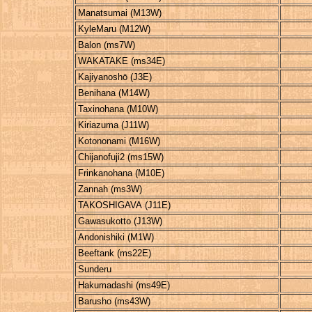
Manatsumai (M13W)
KyleMaru (M12W)
Balon (ms7W)
WAKATAKE (ms34E)
Kajiyanoshō (J3E)
Benihana (M14W)
Taxinohana (M10W)
Kiriazuma (J11W)
Kotononami (M16W)
Chijanofuji2 (ms15W)
Frinkanohana (M10E)
Zannah (ms3W)
TAKOSHIGAVA (J11E)
Gawasukotto (J13W)
Andonishiki (M1W)
Beeftank (ms22E)
Sunderu
Hakumadashi (ms49E)
Barusho (ms43W)