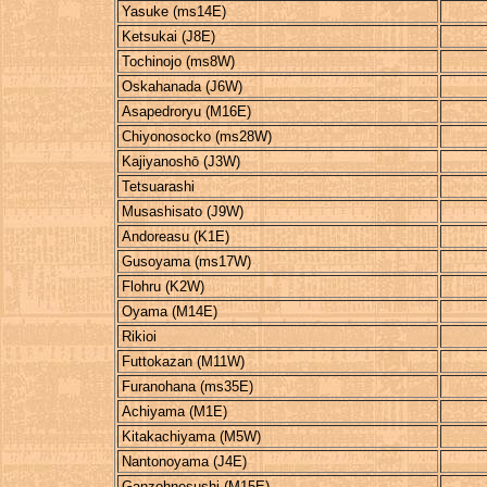
Yasuke (ms14E)
Ketsukai (J8E)
Tochinojo (ms8W)
Oskahanada (J6W)
Asapedroryu (M16E)
Chiyonosocko (ms28W)
Kajiyanoshō (J3W)
Tetsuarashi
Musashisato (J9W)
Andoreasu (K1E)
Gusoyama (ms17W)
Flohru (K2W)
Oyama (M14E)
Rikioi
Futtokazan (M11W)
Furanohana (ms35E)
Achiyama (M1E)
Kitakachiyama (M5W)
Nantonoyama (J4E)
Ganzohnesushi (M15E)