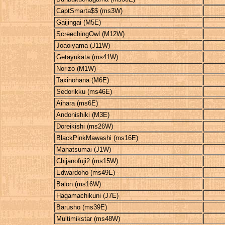
CaptSmarta$$ (ms3W)
Gaijingai (M5E)
ScreechingOwl (M12W)
Joaoiyama (J11W)
Getayukata (ms41W)
Norizo (M1W)
Taxinohana (M6E)
Sedorikku (ms46E)
Aihara (ms6E)
Andonishiki (M3E)
Doreikishi (ms26W)
BlackPinkMawashi (ms16E)
Manatsumai (J1W)
Chijanofuji2 (ms15W)
Edwardoho (ms49E)
Balon (ms16W)
Hagamachikuni (J7E)
Barusho (ms39E)
Multimikstar (ms48W)