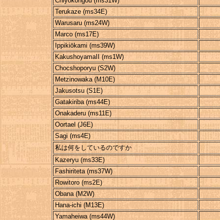
Chiyokongou (ms31W)
Terukaze (ms34E)
Warusaru (ms24W)
Marco (ms17E)
Ippikiōkami (ms39W)
KakushoyamaII (ms1W)
Chocshoporyu (S2W)
Metzinowaka (M10E)
Jakusotsu (S1E)
Gatakiriba (ms44E)
Onakaderu (ms11E)
Oortael (J6E)
Sagi (ms4E)
私は何をしているのですか
Kazeryu (ms33E)
Fashiriteta (ms37W)
Rowitoro (ms2E)
Obana (M2W)
Hana-ichi (M13E)
Yamaheiwa (ms44W)