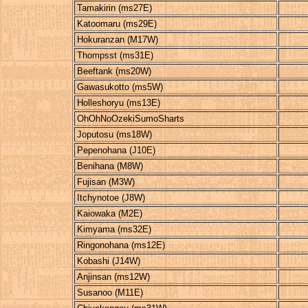
Tamakirin (ms27E)
Katoomaru (ms29E)
Hokuranzan (M17W)
Thompsst (ms31E)
Beeftank (ms20W)
Gawasukotto (ms5W)
Holleshoryu (ms13E)
OhOhNoOzekiSumoSharts
Joputosu (ms18W)
Pepenohana (J10E)
Benihana (M8W)
Fujisan (M3W)
Itchynotoe (J8W)
Kaiowaka (M2E)
Kimyama (ms32E)
Ringonohana (ms12E)
Kobashi (J14W)
Anjinsan (ms12W)
Susanoo (M11E)