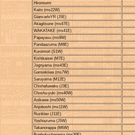
Hironoumi
Kaito (ms22W)
GiancarloYR (J5E)
Akagitsune (ms47E)
WAKATAKE (ms41E)
Papayasu (ms9W)
Pandaazuma (M8E)
Kuroimori (S1W)
Kishikaisei (M7E)
Jognyama (ms43E)
Gansekiiwa (ms7W)
Saruyama (M12E)
Chishafuwaku (J3E)
Choshu-yuki (ms40W)
Aoikawa (ms50W)
Anjoboshi (ms11W)
Ruziklao (J11E)
Yoshiazuma (J5W)
Takanorappa (M6W)
Bunbukuchagama (ms30E)