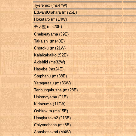
Tyerenex (ms47W)
EdwardUrahara (ms26E)
Hokutaro (ms14W)
モノ熊 (ms20E)
Chelseayama (J9E)
Takaishi (ms40E)
Chotoku (ms21W)
Kaiaikakaiko (S2E)
Akishiki (ms32W)
Hasebe (ms24E)
Stephanu (ms38E)
Yatagarasu (ms36W)
Tenbungakusha (ms28E)
Unkonoyama (J1E)
Kiriazuma (J12W)
Oshirokita (ms15E)
Unagiyutaka2 (J13E)
Chiyonohana (ms8E)
Asashosakari (M4W)