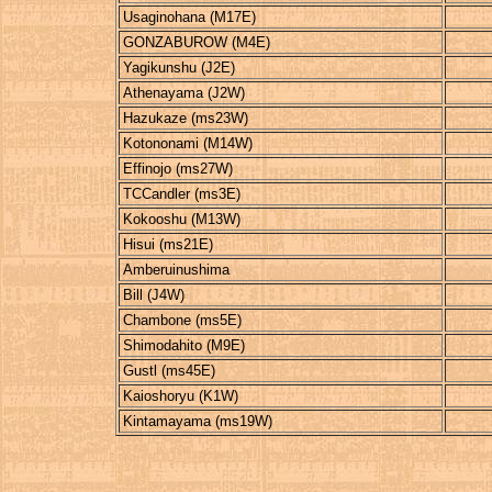
Usaginohana (M17E)
GONZABUROW (M4E)
Yagikunshu (J2E)
Athenayama (J2W)
Hazukaze (ms23W)
Kotononami (M14W)
Effinojo (ms27W)
TCCandler (ms3E)
Kokooshu (M13W)
Hisui (ms21E)
Amberuinushima
Bill (J4W)
Chambone (ms5E)
Shimodahito (M9E)
Gustl (ms45E)
Kaioshoryu (K1W)
Kintamayama (ms19W)