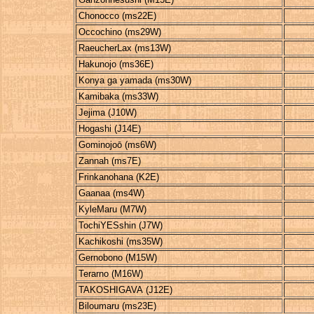
Chonocco (ms22E)
Occochino (ms29W)
RaeucherLax (ms13W)
Hakunojo (ms36E)
Konya ga yamada (ms30W)
Kamibaka (ms33W)
Jejima (J10W)
Hogashi (J14E)
Gominojoō (ms6W)
Zannah (ms7E)
Frinkanohana (K2E)
Gaanaa (ms4W)
KyleMaru (M7W)
TochiYESshin (J7W)
Kachikoshi (ms35W)
Gernobono (M15W)
Terarno (M16W)
TAKOSHIGAVA (J12E)
Biloumaru (ms23E)